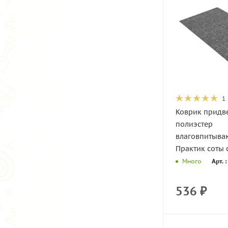
1
Коврик придв
полиэстер
влаговпитыв
Практик соты 
Арт. 
Много
536
₽