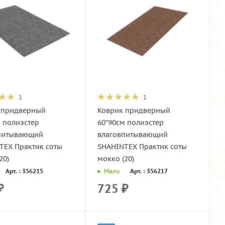
1
1
 придверный
Коврик придверный
 полиэстер
60*90см полиэстер
питывающий
влаговпитывающий
TEX Практик соты
SHAHINTEX Практик соты
20)
мокко (20)
Арт. : 356215
Арт. : 356217
Мало
₽
725
₽