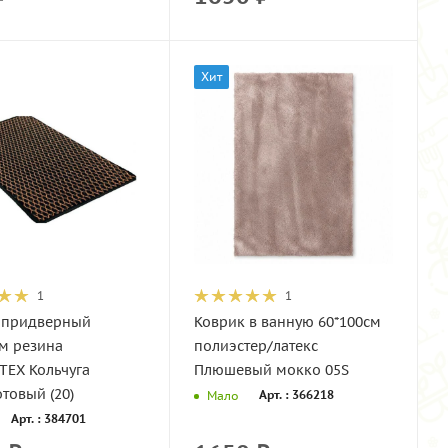
Хит
1
1
 придверный
Коврик в ванную 60*100см
см резина
полиэстер/латекс
TEX Кольчуга
Плюшевый мокко 05S
товый (20)
Арт. : 366218
Мало
Арт. : 384701