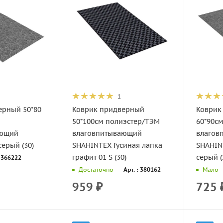
1
ерный 50*80
Коврик придверный
Коврик
50*100см полиэстер/ТЭМ
60*90см
ающий
влаговпитывающий
влагов
серый (30)
SHAHINTEX Гусиная лапка
SHAHIN
графит 01 S (30)
серый (
: 366222
Арт. : 380162
Достаточно
Мало
959
₽
725