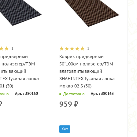
1
1
 придверный
Коврик придверный
м полиэстер/ТЭМ
50*100см полиэстер/ТЭМ
питывающий
влаговпитывающий
TEX Гусиная лапка
SHAHINTEX Гусиная лапка
01 (30)
мокко 02 S (30)
Арт. : 380160
Арт. : 380163
точно
Достаточно
₽
959
₽
Хит