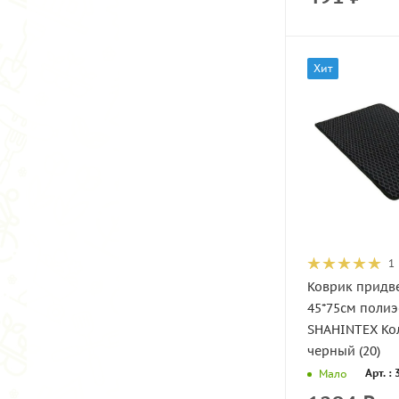
Хит
1
Коврик придв
45*75см полиэ
SHAHINTEX Ко
черный (20)
Арт. :
Мало