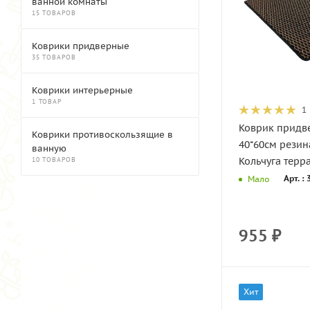
ванной комнаты
15 ТОВАРОВ
Коврики придверные
35 ТОВАРОВ
Коврики интерьерные
1 ТОВАР
1
Коврик придв
Коврики противоскользящие в
40*60см рези
ванную
Кольчуга терр
10 ТОВАРОВ
Арт. :
Мало
955
₽
Хит