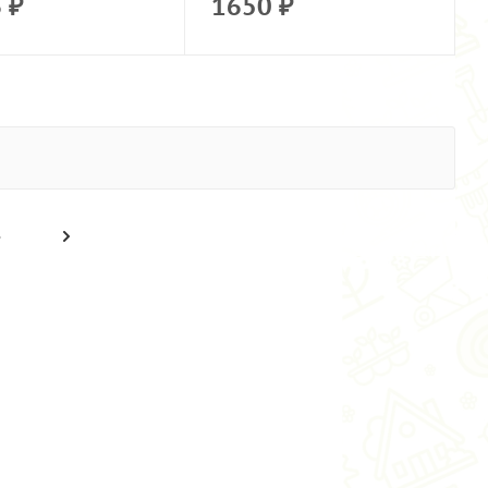
6
₽
1650
₽