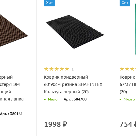
Хит
Хит
1
ерный
Коврик придверный
Коврик
эстер/ТЭМ
60*90см резина SHAHINTEX
67*37 
ающий
Кольчуга черный (20)
(20)
иная лапка
Арт. : 384700
Мало
Много
Арт. : 380161
1998
₽
754