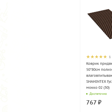
1
Коврик придв
50*80см поли
влаговпитыв
SHAHINTEX Гус
мокко 02 (30)
Достаточно
767
₽