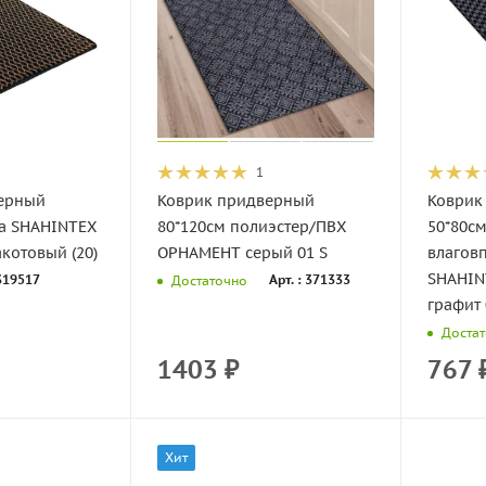
1
ерный
Коврик придверный
Коврик
на SHAHINTEX
80*120см полиэстер/ПВХ
50*80с
акотовый (20)
ОРНАМЕНТ серый 01 S
влагов
SHAHIN
 319517
Арт. : 371333
Достаточно
графит 
Доста
1403
₽
767
Хит