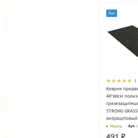
Хит
1
Коврик придв
40*60см полиэ
грязезащитны
STRONG GRASS
антрацитовый 
Арт. 
Много
491
₽