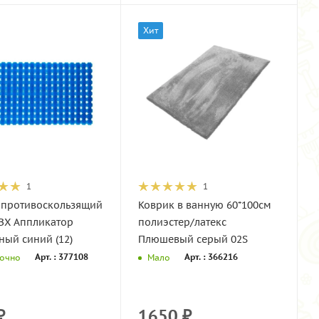
Хит
1
1
 противоскользящий
Коврик в ванную 60*100см
ПВХ Аппликатор
полиэстер/латекс
ный синий (12)
Плюшевый серый 02S
Арт. : 377108
Арт. : 366216
точно
Мало
₽
1650
₽