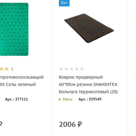
Хит
1
 противоскользящий
Коврик придверный
ПВХ Соты зеленый
60*90см резина SHAHINTEX
Кольчуга терракотовый (20)
Арт. : 377111
Арт. : 339549
Мало
₽
2006
₽