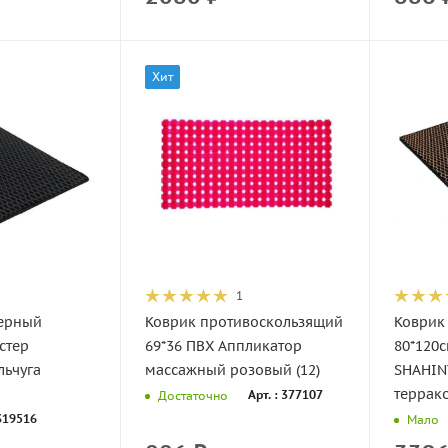
Хит
1
ерный
Коврик противоскользящий
Коврик
стер
69*36 ПВХ Аппликатор
80*120
льчуга
массажный розовый (12)
SHAHIN
террако
Арт. : 377107
Достаточно
 319516
Мало