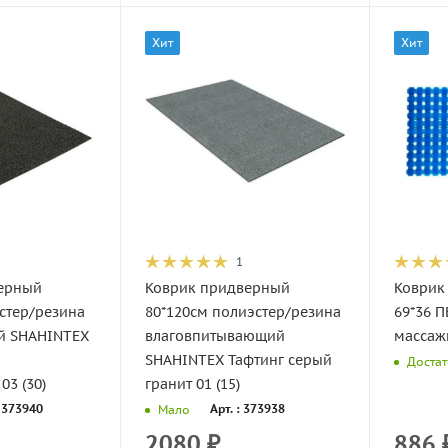
Хит
Хит
1
ерный
Коврик придверный
Коврик
стер/резина
80*120см полиэстер/резина
69*36 
й SHAHINTEX
влаговпитывающий
массаж
SHAHINTEX Тафтинг серый
Доста
03 (30)
гранит 01 (15)
: 373940
Арт. : 373938
Мало
2080
₽
886