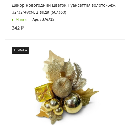
Декор новогодний Цветок Пуансеттия золото/беж
32*32*49см, 2 вида (60/360)
Арт. : 376715
Много
342
₽
HoReCa