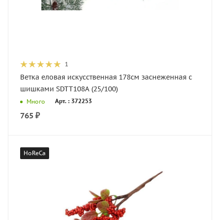
1
Ветка еловая искусственная 178см заснеженная с
шишками SDTT108A (25/100)
Арт. : 372253
Много
765
₽
HoReCa