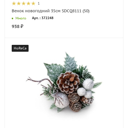
1
Венок новогодний 35см SDCQ8111 (50)
Арт. : 372248
Много
938
₽
HoReCa