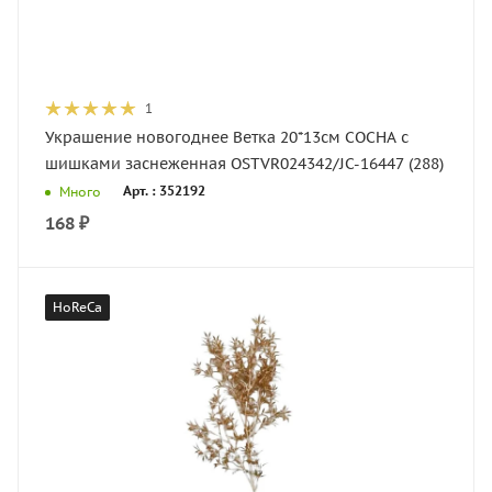
1
Украшение новогоднее Ветка 20*13см СОСНА с
шишками заснеженная OSTVR024342/JC-16447 (288)
Арт. : 352192
Много
168
₽
HoReCa