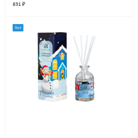
831
₽
Хит