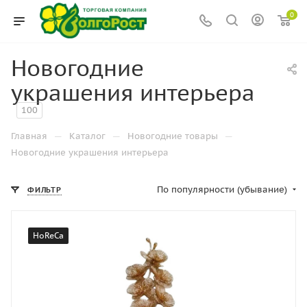
0
Новогодние
украшения интерьера
100
—
—
—
Главная
Каталог
Новогодние товары
Новогодние украшения интерьера
По популярности (убывание)
ФИЛЬТР
HoReCa