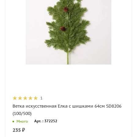
1
Ветка искусственная Елка с шишками 64см SD8206
(100/500)
Арт. : 372252
Много
235
₽