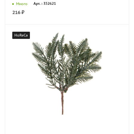
Арт. : 352621
Много
216
₽
HoReCa