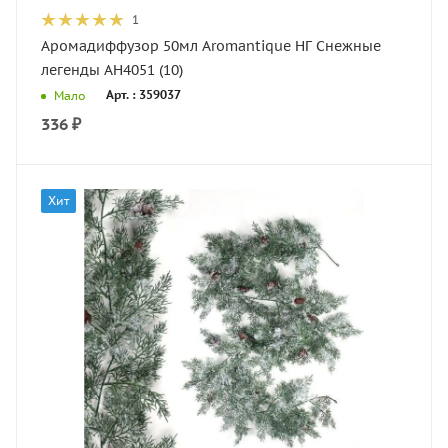
1
Аромадиффузор 50мл Aromantique НГ Снежные
легенды АН4051 (10)
Арт. : 359037
Мало
336
₽
Хит