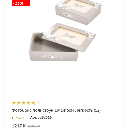
-23%
1
Фотобокс полистоун 19*14*6см Легкость (12)
Арт. : 282516
Мало
1217
₽
1585
₽