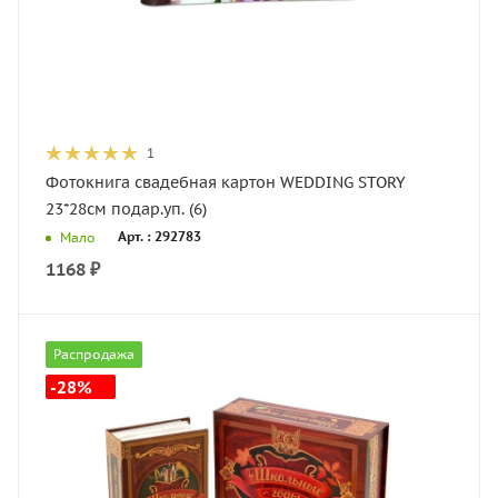
1
Фотокнига свадебная картон WEDDING STORY
23*28см подар.уп. (6)
Арт. : 292783
Мало
1168
₽
Распродажа
-28%