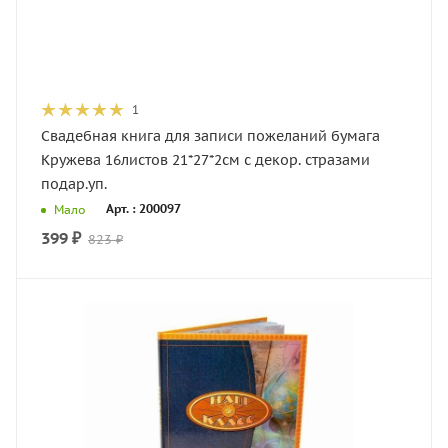
1
Свадебная книга для записи пожеланий бумага
Кружева 16листов 21*27*2см с декор. стразами
подар.уп.
Арт. : 200097
Мало
399
₽
823
₽