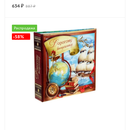
634
₽
887
₽
Распродажа
-58%