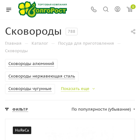
0
Сковороды
788
—
—
—
Главная
Каталог
Посуда для приготовления
Сковороды
Сковороды алюминий
Сковороды нержавеющая сталь
Сковороды чугунные
Показать еще
По популярности (убывание)
ФИЛЬТР
HoReCa