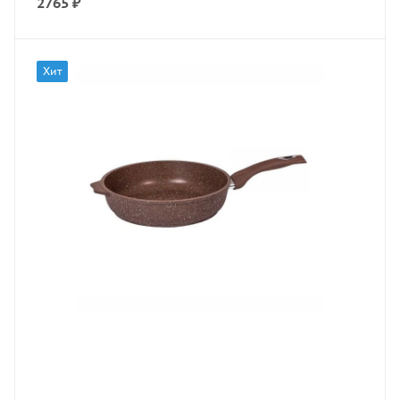
2765
₽
Хит