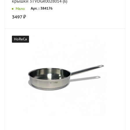
крышки 3TVDGR0028014 (6)
Арт. : 384176
Мало
3497
₽
HoReCa