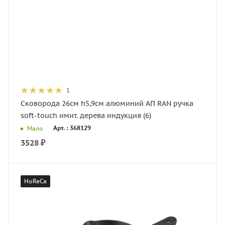
1
Сковорода 26см h5,9см алюминий АП RAN ручка
soft-touch имит. дерева индукция (6)
Арт. : 368129
Мало
3528
₽
HoReCa