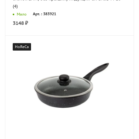
(4)
Арт. : 383921
Мало
3148
₽
HoReCa