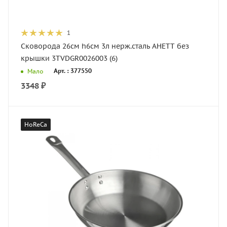
1
Сковорода 26см h6см 3л нерж.сталь АНЕТТ без
крышки 3TVDGR0026003 (6)
Арт. : 377550
Мало
3348
₽
HoReCa