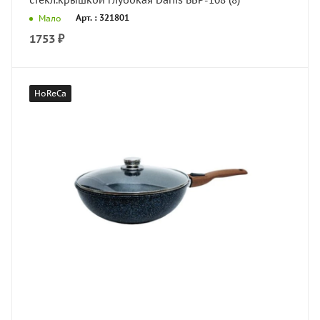
стекл.крышкой глубокая Dariis БВР-108 (8)
Арт. : 321801
Мало
1753
₽
HoReCa