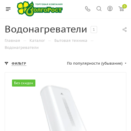
0
Водонагреватели
1
—
—
—
Главная
Каталог
Бытовая техника
Водонагреватели
По популярности (убывание)
ФИЛЬТР
Без скидок