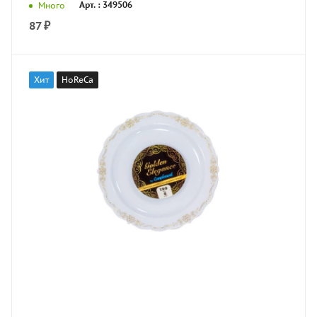
Арт. : 349506
Много
87
₽
Хит
HoReCa