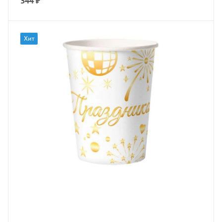
344
₽
Хит