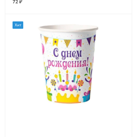
72
₽
Хит