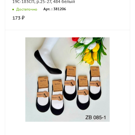
19С-183СП, р.25-27, 484 белый
Арт. : 381206
Достаточно
173
₽