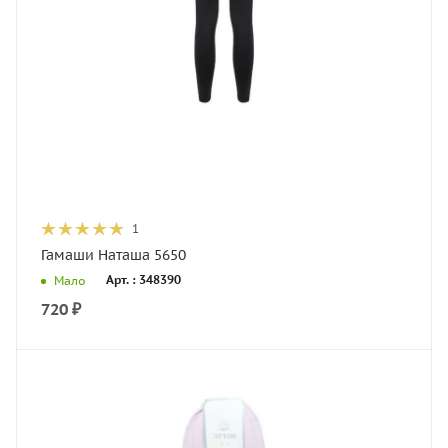
1
Гамаши Наташа 5650
Арт. : 348390
Мало
720
₽