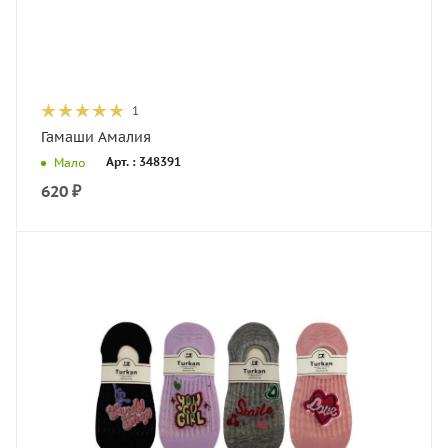
1
Гамаши Амалия
Арт. : 348391
Мало
620
₽