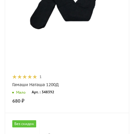
1
Гамаши Наташа 1200Д
Арт. : 348392
Мало
680
₽
Без скидок