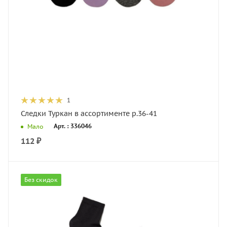
1
Следки Туркан в ассортименте р.36-41
Арт. : 336046
Мало
112
₽
Без скидок