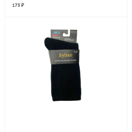
173
₽