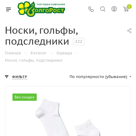
0
Носки, гольфы,
подследники
222
—
—
—
Главная
Каталог
Одежда
Носки, гольфы, подследники
По популярности (убывание)
ФИЛЬТР
Без скидок