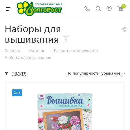
0
Наборы для
вышивания
4
—
—
—
Главная
Каталог
Развитие и творчество
Наборы для вышивания
По популярности (убывание)
ФИЛЬТР
Хит