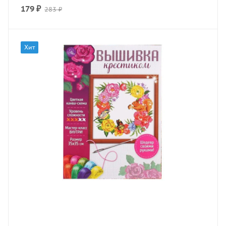
179
₽
283
₽
Хит