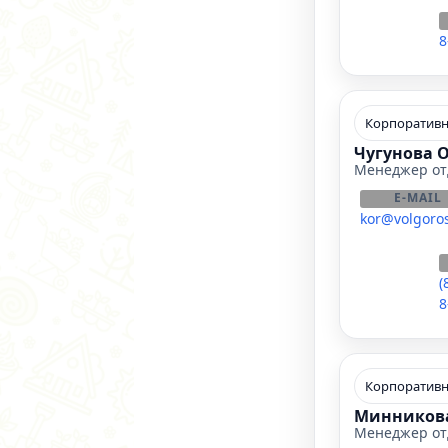
8
Корпоративн
Чугунова 
Менеджер от
E-MAIL
kor@volgoros
(
8
Корпоративн
Минникова
Менеджер от