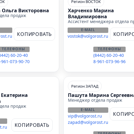
ТОК
Регион ВОСТОК
 Ольга Викторовна
Харченко Марина
дела продаж
Владимировна
Ассистент менеджера отдела 
E-MAIL
КОПИРОВАТЬ
КОПИР
ost.ru
vostok@volgorost.ru
ТЕЛЕФОНЫ
ТЕЛЕФОНЫ
8442) 60-20-40
(8442) 60-20-40
-961-073-90-70
8-961-073-96-96
Регион ЗАПАД
 Екатерина
Пашута Марина Сергеевн
Менеджер отдела продаж
а
дела продаж
E-MAIL
КОПИРО
vip@volgorost.ru
zapad@volgorost.ru
КОПИРОВАТЬ
t.ru
ТЕЛЕФОНЫ