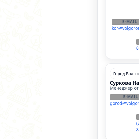
E-MAIL
kor@volgoros
8
Город Волго
Суркова На
Менеджер от
E-MAIL
gorod@volgor
(
8