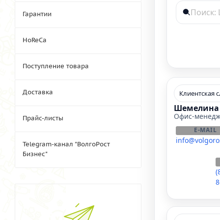
Гарантии
HoReCa
Поступление товара
Доставка
Клиентская 
Шемелина 
Офис-менед
Прайс-листы
E-MAIL
info@volgoro
Telegram-канал "ВолгоРост
Бизнес"
(
8