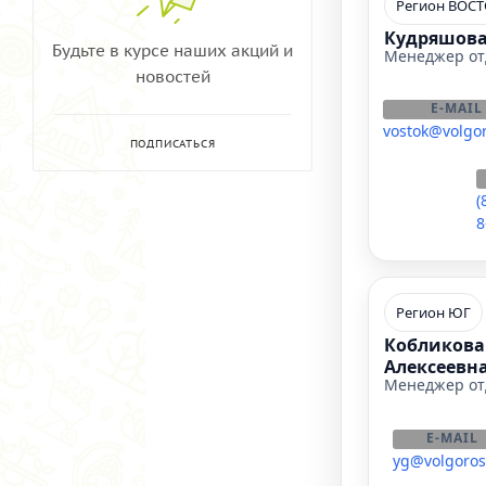
Регион ВОС
Кудряшова
Будьте в курсе наших акций и
Менеджер от
новостей
E-MAIL
vostok@volgor
ПОДПИСАТЬСЯ
(
8
Регион ЮГ
Кобликова
Алексеевн
Менеджер от
E-MAIL
yg@volgoros