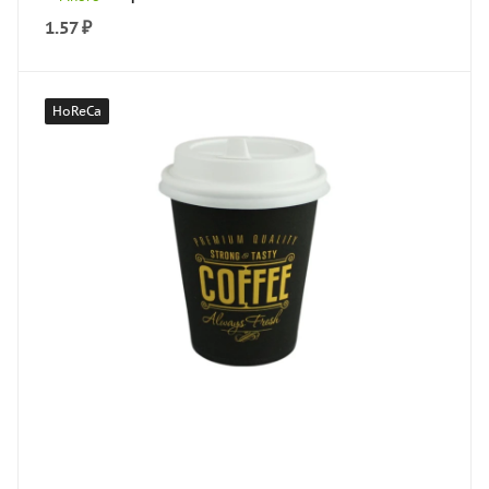
1.57
₽
HoReCa