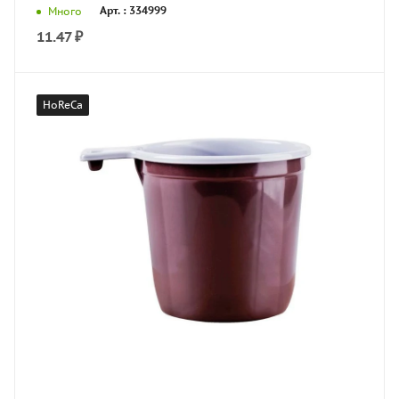
Арт. : 334999
Много
11.47
₽
HoReCa