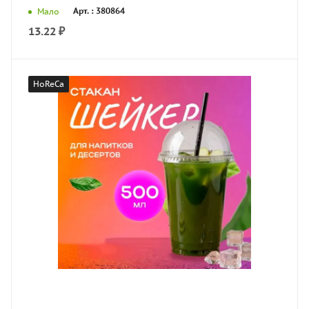
Арт. : 380864
Мало
13.22
₽
HoReCa