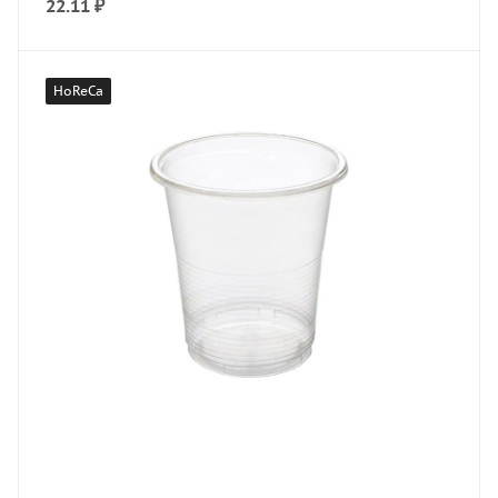
22.11
₽
HoReCa