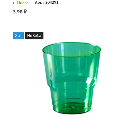
Арт. : 204291
Много
3.98
₽
Хит
HoReCa