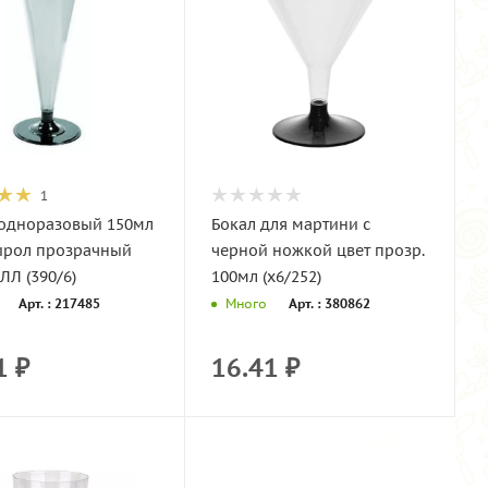
1
одноразовый 150мл
Бокал для мартини с
ирол прозрачный
черной ножкой цвет прозр.
Л (390/6)
100мл (х6/252)
Арт. : 217485
Арт. : 380862
Много
1
₽
16.41
₽