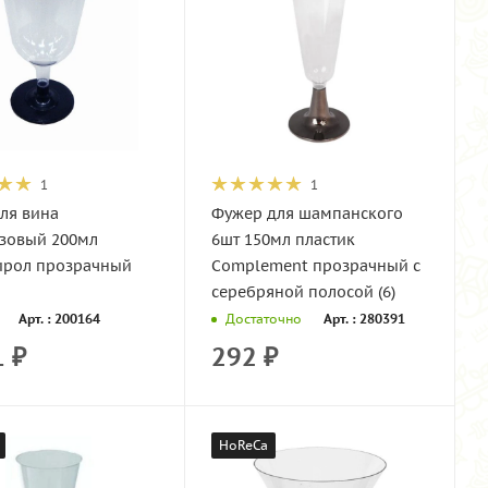
1
1
ля вина
Фужер для шампанского
зовый 200мл
6шт 150мл пластик
ирол прозрачный
Сomplement прозрачный с
серебряной полосой (6)
Арт. : 200164
Арт. : 280391
Достаточно
1
₽
292
₽
HoReCa