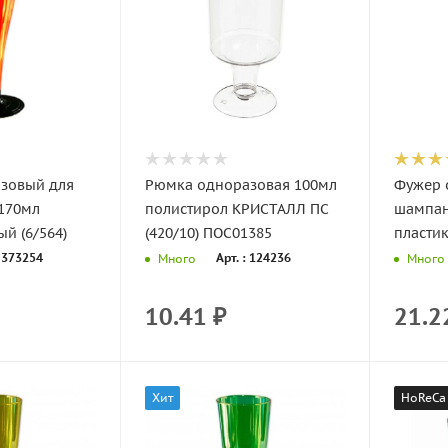
зовый для
Рюмка одноразовая 100мл
Фужер 
170мл
полистирол КРИСТАЛЛ ПС
шампан
ый (6/564)
(420/10) ПОС01385
пластик
: 373254
Арт. : 124236
Много
Много
10.41
₽
21.2
Хит
HoReCa