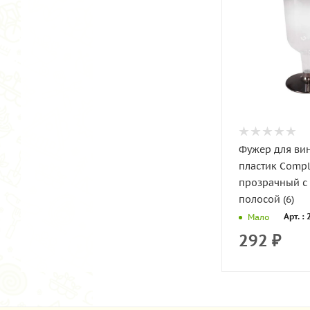
Фужер для ви
пластик Сomp
прозрачный с
полосой (6)
Арт. :
Мало
292
₽