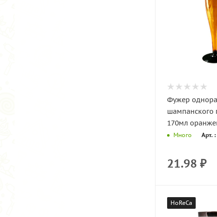
Фужер однора
шампанского 
170мл оранжев
Арт. 
Много
21.98
₽
HoReCa