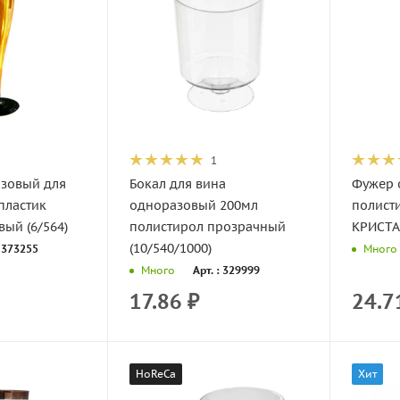
1
зовый для
Бокал для вина
Фужер 
пластик
одноразовый 200мл
полист
ый (6/564)
полистирол прозрачный
КРИСТАЛ
(10/540/1000)
: 373255
Много
Арт. : 329999
Много
17.86
₽
24.7
HoReCa
Хит