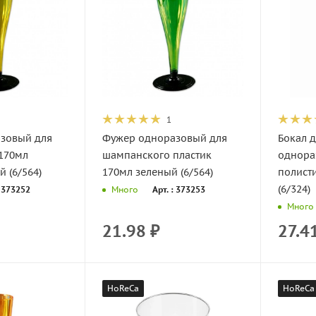
1
зовый для
Фужер одноразовый для
Бокал д
170мл
шампанского пластик
однора
й (6/564)
170мл зеленый (6/564)
полист
(6/324)
: 373252
Арт. : 373253
Много
Много
21.98
₽
27.4
HoReCa
HoReCa