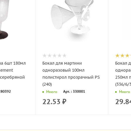
на 6шт 180мл
Бокал для мартини
Бокал д
lement
одноразовый 100мл
однора
 серебряной
полистирол прозрачный PS
250мл 
(240)
(336/6/
 280392
Арт. : 330001
Много
Много
22.53
₽
29.8