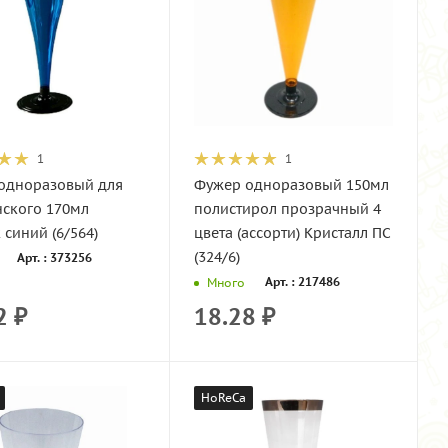
1
1
одноразовый для
Фужер одноразовый 150мл
ского 170мл
полистирол прозрачный 4
 синий (6/564)
цвета (ассорти) Кристалл ПС
(324/6)
Арт. : 373256
Арт. : 217486
Много
2
₽
18.28
₽
HoReCa