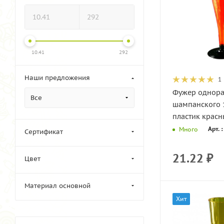
10.41
292
Наши предложения
1
Фужер однора
Все
шампанского 
пластик красн
Арт. 
Много
Сертификат
21.22
₽
Цвет
Материал основной
Хит