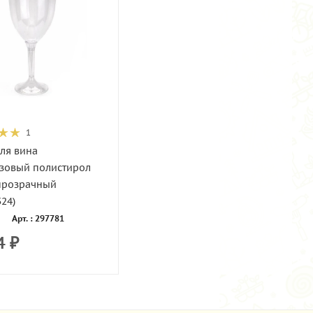
1
ля вина
зовый полистирол
прозрачный
324)
Арт. : 297781
4
₽