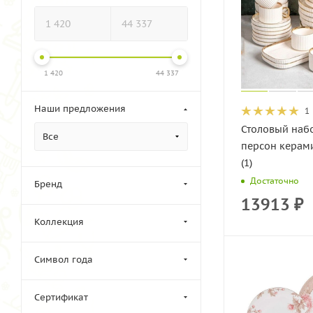
1 420
44 337
Наши предложения
1
Столовый набо
Все
персон керами
(1)
Достаточно
Бренд
13913
₽
Коллекция
Символ года
Сертификат