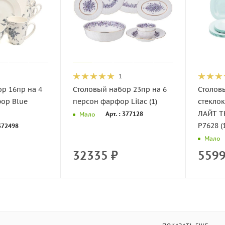
1
р 16пр на 4
Столовый набор 23пр на 6
Столов
ор Blue
персон фарфор Lilac (1)
стекло
ЛАЙТ Т
Арт. : 377128
Мало
P7628 (1
 372498
Мало
32335
₽
559