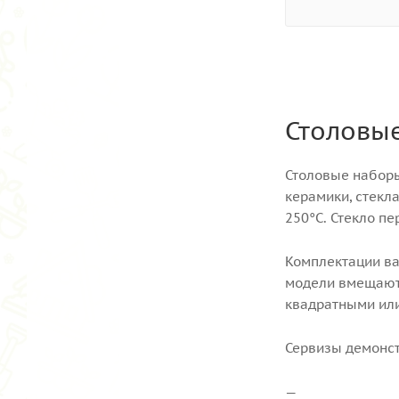
Столовые
Столовые наборы
керамики, стекл
250°C. Стекло пе
Комплектации ва
модели вмещают 
квадратными или
Сервизы демонс