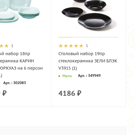
1
1
ый набор 18пр
Столовый набор 19пр
керамика КАРИН
стеклокерамика ЗЕЛИ БЛЭК
ЮРКУАЗ на 6 персон
V3915 (1)
)
Арт. : 349949
Мало
Арт. : 302083
9
₽
4186
₽