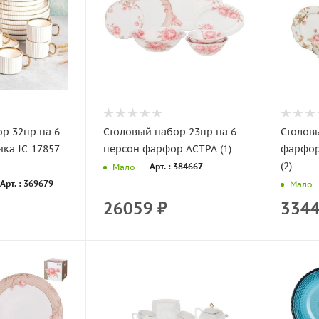
р 32пр на 6
Столовый набор 23пр на 6
Столов
ка JC-17857
персон фарфор АСТРА (1)
фарфор
(2)
Арт. : 384667
Мало
Арт. : 369679
Мало
26059
₽
334