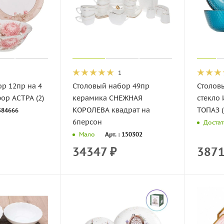
1
р 12пр на 4
Столовый набор 49пр
Столов
ор АСТРА (2)
керамика СНЕЖНАЯ
стекло
КОРОЛЕВА квадрат на
ТОПАЗ (
 384666
6персон
Доста
Арт. : 150302
Мало
34347
₽
387