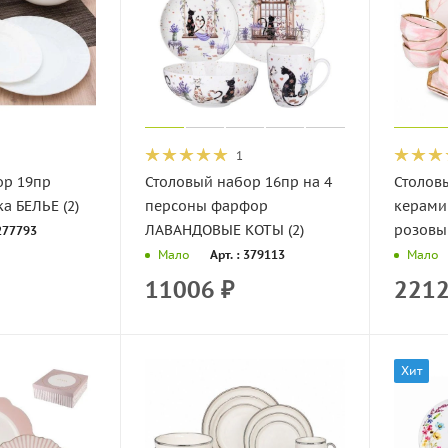
1
ор 19пр
Столовый набор 16пр на 4
Столов
а БЕЛЬЕ (2)
персоны фарфор
керами
ЛАВАНДОВЫЕ КОТЫ (2)
розовы
 277793
Арт. : 379113
Мало
Мало
11006
₽
221
Хит