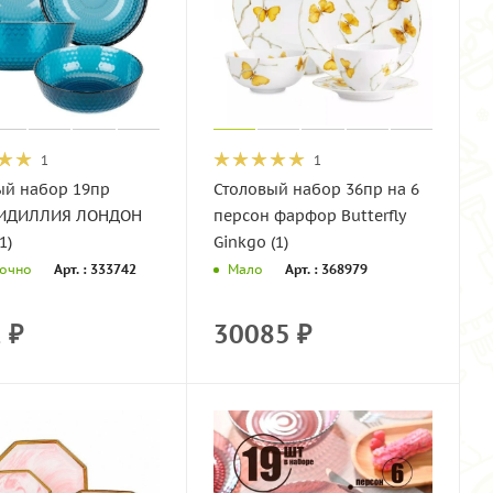
1
1
ый набор 19пр
Столовый набор 36пр на 6
 ИДИЛЛИЯ ЛОНДОН
персон фарфор Butterfly
1)
Ginkgo (1)
Арт. : 333742
Арт. : 368979
точно
Мало
1
₽
30085
₽