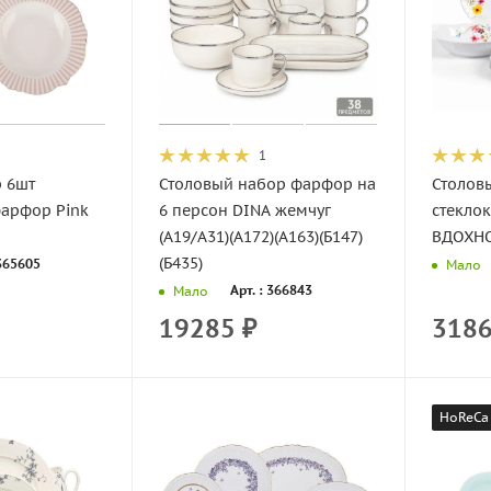
1
р 6шт
Столовый набор фарфор на
Столов
фарфор Pink
6 персон DINA жемчуг
стекло
(A19/A31)(А172)(А163)(Б147)
ВДОХНО
(Б435)
 365605
Мало
Арт. : 366843
Мало
19285
₽
318
HoReCa