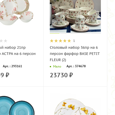
1
ый набор 21пр
Столовый набор 36пр на 6
 АСТРА на 6 персон
персон фарфор BASE PETIT
FLEUR (2)
Арт. : 293161
Арт. : 374678
Мало
49
₽
23730
₽