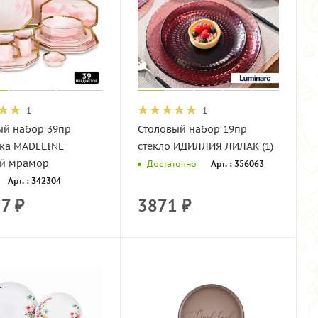
1
1
ый набор 39пр
Столовый набор 19пр
ка MADELINE
стекло ИДИЛЛИЯ ЛИЛАК (1)
й мрамор
Арт. : 356063
Достаточно
Арт. : 342304
27
₽
3871
₽