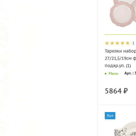
1
Тарелки набо
27/21,5/19см 
подар.уп. (1)
Арт. :
Мало
5864
₽
Хит