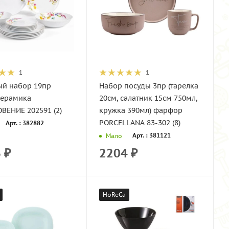
1
1
ый набор 19пр
Набор посуды 3пр (тарелка
керамика
20см, салатник 15см 750мл,
ВЕНИЕ 202591 (2)
кружка 390мл) фарфор
PORCELLANA 83-302 (8)
Арт. : 382882
Арт. : 381121
Мало
6
₽
2204
₽
HoReCa