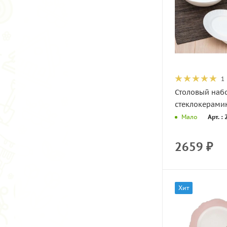
1
Столовый наб
стеклокерамик
Арт. :
Мало
2659
₽
Хит