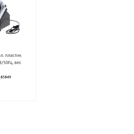
л. пластик
В/50Гц, вес
 185849