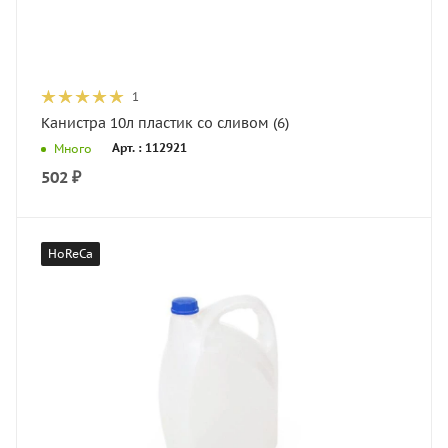
1
Канистра 10л пластик со сливом (6)
Арт. : 112921
Много
502
₽
HoReCa