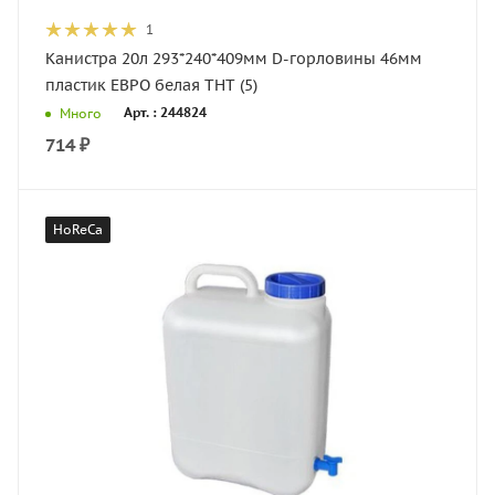
1
Канистра 20л 293*240*409мм D-горловины 46мм
пластик ЕВРО белая ТНТ (5)
Арт. : 244824
Много
714
₽
HoReCa