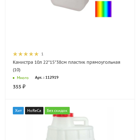
1
Канистра 10л 22*15*38см пластик прямоугольная
(10)
Арт. : 112919
Много
355
₽
Хит
HoReCa
Без скидок