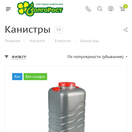
0
Канистры
19
—
—
—
Главная
Каталог
Емкости
Канистры
По популярности (убывание)
ФИЛЬТР
Хит
Без скидок