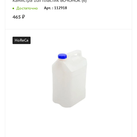
Канистра 10л пластик БОЧОНОК (6)
Арт. : 112918
Достаточно
465
₽
HoReCa