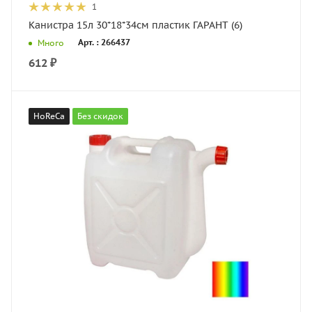
1
Канистра 15л 30*18*34см пластик ГАРАНТ (6)
Арт. : 266437
Много
612
₽
HoReCa
Без скидок