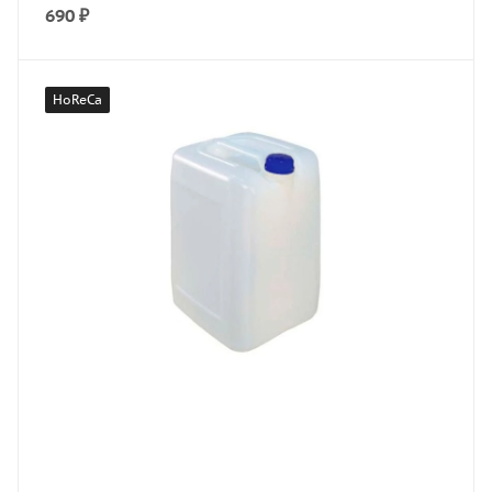
690
₽
HoReCa