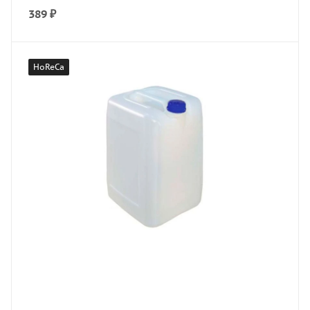
389
₽
HoReCa