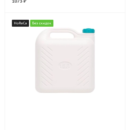
1073
₽
HoReCa
Без скидок