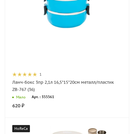
1
Ланч-бокс 3пр 2,1л 16,5*15*20см металл/пластик
ZB-767 (36)
Арт. : 355561
Мало
620
₽
HoReCa