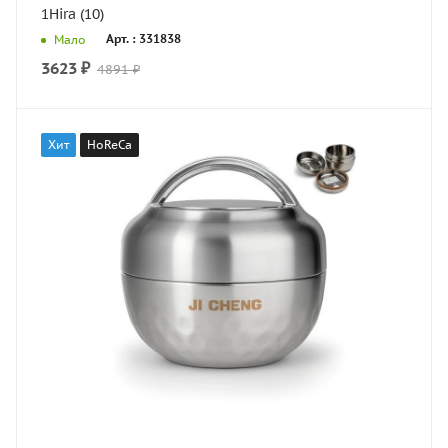
1Hira (10)
Арт. : 331838
Мало
3623
₽
4891
₽
Хит
HoReCa