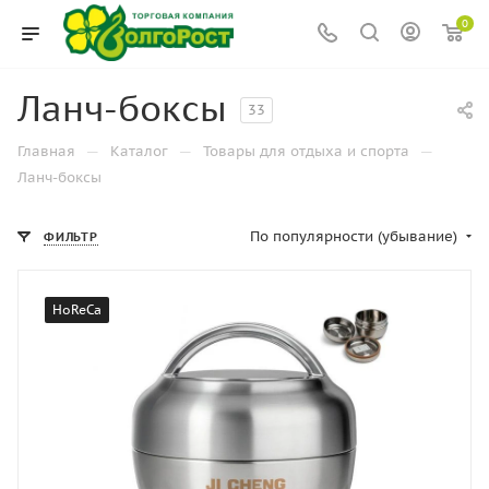
0
Ланч-боксы
33
—
—
—
Главная
Каталог
Товары для отдыха и спорта
Ланч-боксы
По популярности (убывание)
ФИЛЬТР
HoReCa