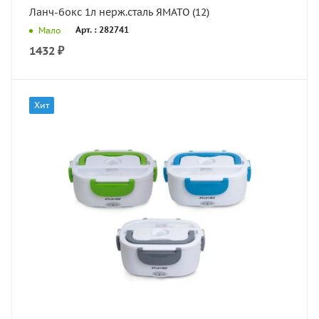
Ланч-бокс 1л нерж.сталь ЯМАТО (12)
Арт. : 282741
Мало
1432
₽
Хит