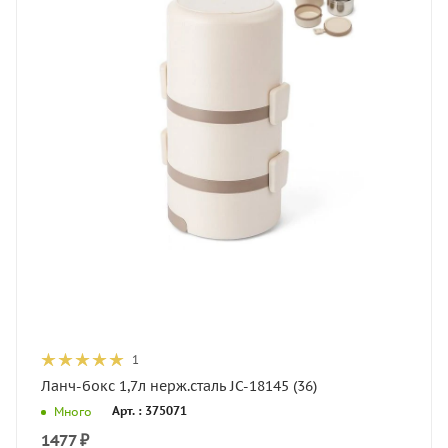
1
Ланч-бокс 1,7л нерж.сталь JC-18145 (36)
Арт. : 375071
Много
1477
₽