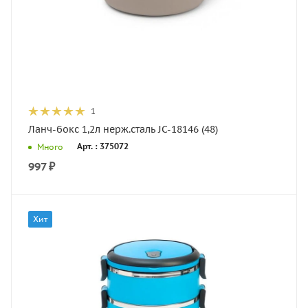
1
Ланч-бокс 1,2л нерж.сталь JC-18146 (48)
Арт. : 375072
Много
997
₽
Хит