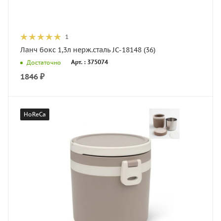
1
Ланч бокс 1,3л нерж.сталь JC-18148 (36)
Арт. : 375074
Достаточно
1846
₽
HoReCa