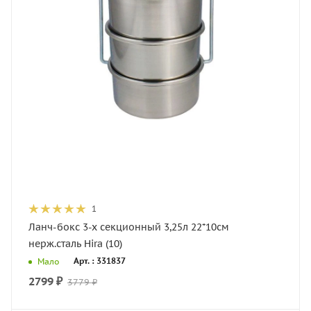
1
Ланч-бокс 3-х секционный 3,25л 22*10см
нерж.сталь Hira (10)
Арт. : 331837
Мало
2799
₽
3779
₽