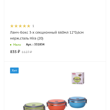
1
Ланч-бокс 3-х секционный 660мл 12*0,6см
нерж.сталь Hira (20)
Арт. : 331834
Мало
835
₽
1127
₽
Хит