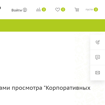
0
пуста
0
0
0
Войти
вами просмотра "Корпоративных