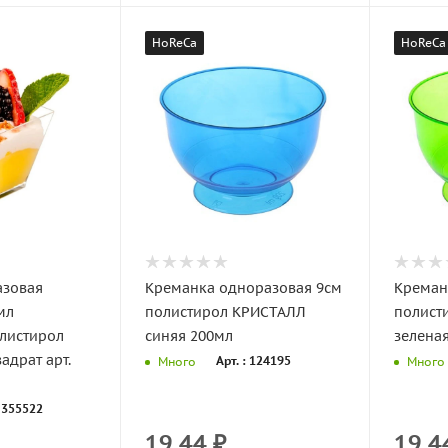
HoReCa
HoReCa
азовая
Креманка одноразовая 9см
Креман
мл
полистирол КРИСТАЛЛ
полист
олистирол
синяя 200мл
зеленая
адрат арт.
Арт. : 124195
Много
Много
: 355522
19.44
₽
19.4