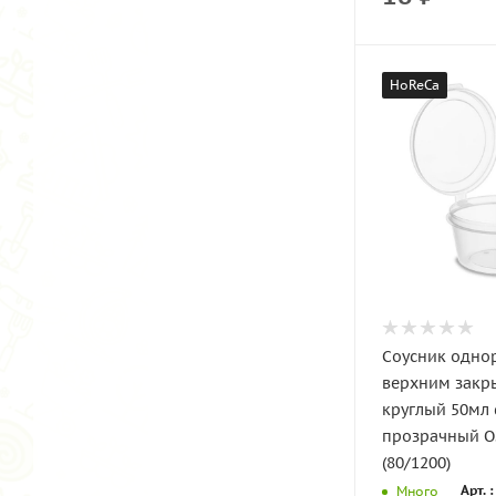
HoReCa
Соусник одно
верхним закр
круглый 50мл
прозрачный 
(80/1200)
Арт. 
Много