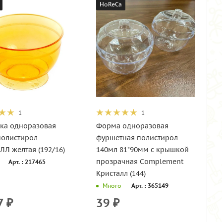
HoReCa
1
1
ка одноразовая
Форма одноразовая
полистирол
фуршетная полистирол
Л желтая (192/16)
140мл 81*90мм с крышкой
прозрачная Complement
Арт. : 217465
Кристалл (144)
Арт. : 365149
Много
7
₽
39
₽