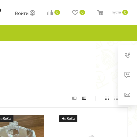
0
пуста
0
0
0
Войти
oReCa
HoReCa