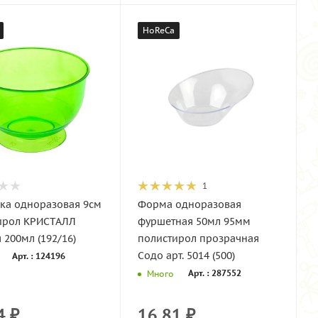
HoReCa
1
ка одноразовая 9см
Форма одноразовая
ирол КРИСТАЛЛ
фуршетная 50мл 95мм
 200мл (192/16)
полистирол прозрачная
Содо арт. 5014 (500)
Арт. : 124196
Арт. : 287552
Много
4
₽
16.81
₽