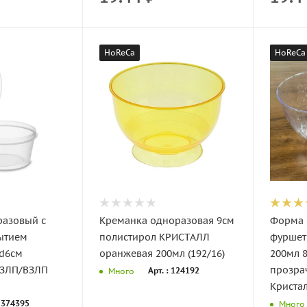
HoReCa
HoReCa
разовый с
Креманка одноразовая 9см
Форма 
ытием
полистирол КРИСТАЛЛ
фуршет
 d6см
оранжевая 200мл (192/16)
200мл 
ОЗЛП/ВЗЛП
прозра
Арт. : 124192
Много
Кристал
: 374395
Много