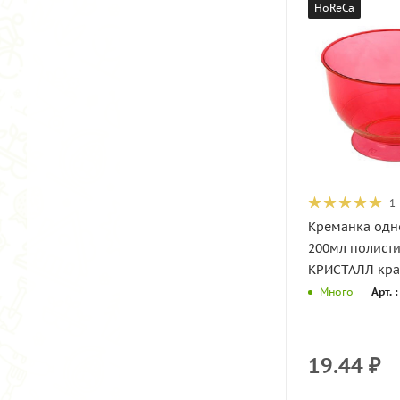
HoReCa
1
Креманка одн
200мл полист
КРИСТАЛЛ крас
Арт. 
Много
19.44
₽