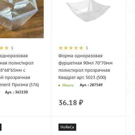
1
1
одноразовая
Форма одноразовая
ная полистирол
фуршетная 90мл 70*70мм
8*68*65мм с
полистирол прозрачная
й прозрачная
Квадрат арт. 5023 (500)
ment Призма (576)
Арт. : 287549
Много
Арт. : 365150
36.18
₽
HoReCa