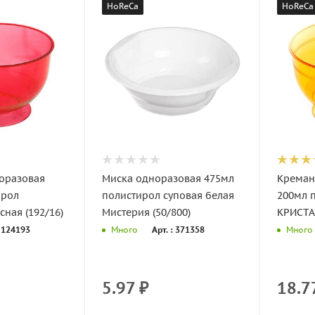
HoReCa
HoReCa
оразовая
Миска одноразовая 475мл
Креман
ирол
полистирол суповая белая
200мл 
ная (192/16)
Мистерия (50/800)
КРИСТАЛ
: 124193
Арт. : 371358
Много
Много
5.97
₽
18.7