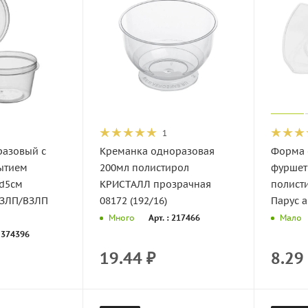
1
разовый с
Креманка одноразовая
Форма 
ытием
200мл полистирол
фуршет
 d5см
КРИСТАЛЛ прозрачная
полист
ОЗЛП/ВЗЛП
08172 (192/16)
Парус ар
Арт. : 217466
Много
Мало
: 374396
19.44
₽
8.29