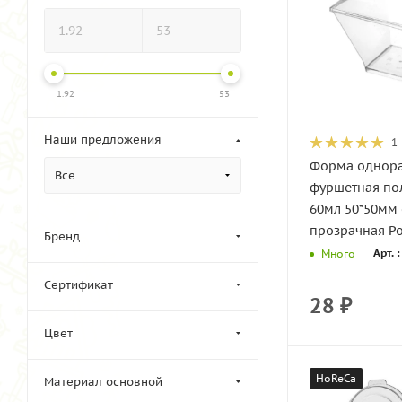
1.92
53
Наши предложения
1
Форма однор
Все
фуршетная по
60мл 50*50мм 
прозрачная Ро
Бренд
Арт. 
Много
Сертификат
28
₽
Цвет
HoReCa
Материал основной