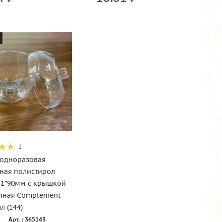
1
одноразовая
ная полистирол
81*90мм с крышкой
чная Complement
л (144)
Арт. : 365143