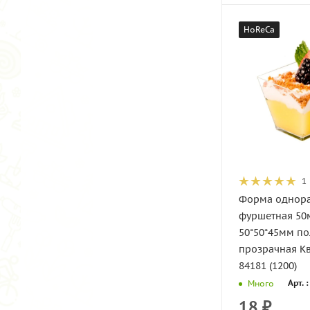
HoReCa
1
Форма однор
фуршетная 50
50*50*45мм п
прозрачная Кв
84181 (1200)
Арт. 
Много
18
₽