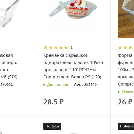
1
азовая
Креманка с крышкой
Форма 
листирол
одноразовая пластик 105мл
фуршет
с кр.
прозрачная 110*73*42мм
100мл 7
мб (576)
Complement Волна PS (120)
крышко
Comple
: 370651
Арт. : 353346
Достаточно
Много
28.5
₽
26
₽
HoReCa
HoReCa