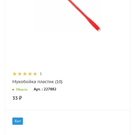
1
Мухобойка пластик (10)
Арт. : 227882
Много
33
₽
Хит