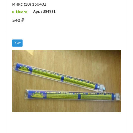
микс (10) 130402
Арт. : 384931
Много
540
₽
Хит