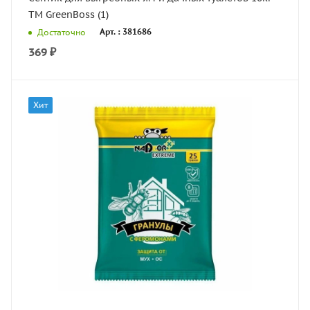
ТМ GreenBoss (1)
Арт. : 381686
Достаточно
369
₽
Хит