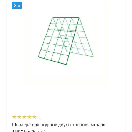
Хит
1
Шпалера для огурцов двухсторонняя металл
118*78см 2шт (1)