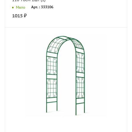
Арт. : 333106
Мало
1015
₽