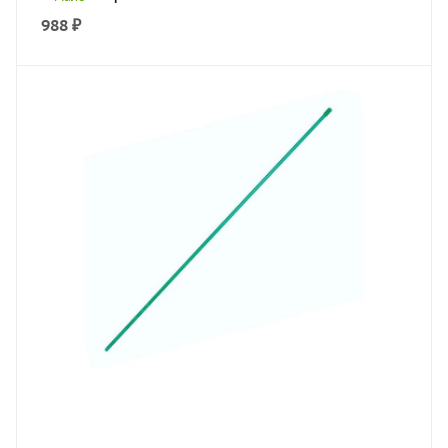
988
₽