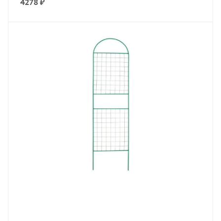
4278
₽