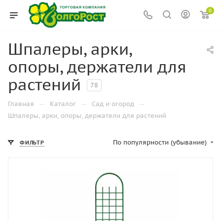
0
Шпалеры, арки,
опоры, держатели для
растений
78
—
—
—
Главная
Каталог
Сад и огород
Шпалеры, арки, опоры, держатели для растений
По популярности (убывание)
ФИЛЬТР