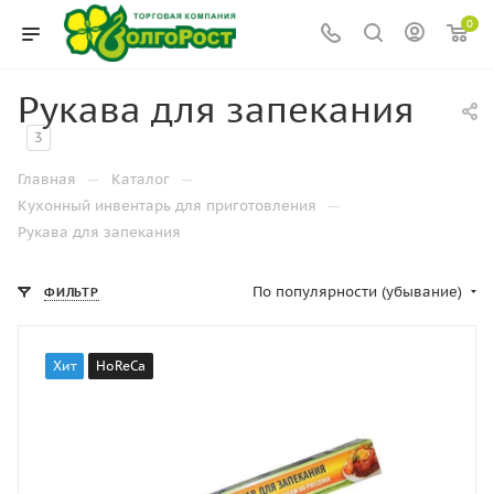
0
Рукава для запекания
3
—
—
Главная
Каталог
—
Кухонный инвентарь для приготовления
Рукава для запекания
По популярности (убывание)
ФИЛЬТР
Хит
HoReCa