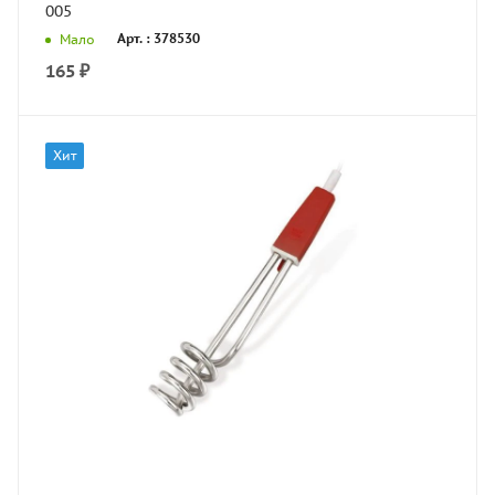
005
Арт. : 378530
Мало
165
₽
Хит