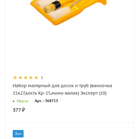
1
Набор малярный для досок и труб (ванночка
15х27,кисть Кр-15,мини-валик) Эксперт (10)
Арт. : 368713
Много
377
₽
Хит