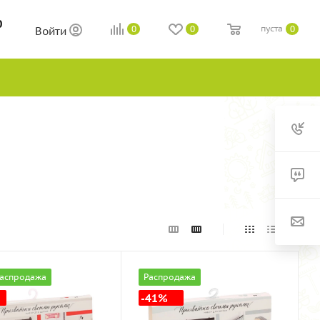
0
пуста
0
0
0
Войти
аспродажа
Распродажа
-41%