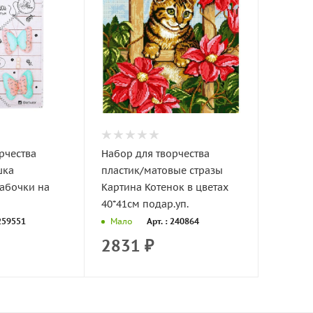
рчества
Набор для творчества
шка
пластик/матовые стразы
абочки на
Картина Котенок в цветах
40*41см подар.уп.
 259551
Арт. : 240864
Мало
2831
₽