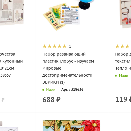
1
рчества
Набор развивающий
Набор д
р кухонный
пластик Глобус - изучаем
тексти
,8*21см
мировые
Тепло и
достопримечательности
 259557
Мало
ЭВРИКИ (1)
Арт. : 318636
Мало
119
688
₽
₽