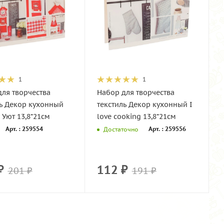
1
1
ля творчества
Набор для творчества
ль Декор кухонный
текстиль Декор кухонный I
 Уют 13,8*21см
love cooking 13,8*21см
Арт. : 259554
Арт. : 259556
Достаточно
₽
112
₽
201
₽
191
₽