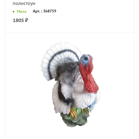
полистоун
Арт. : 368759
Мало
1805
₽