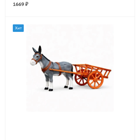
1669
₽
Хит