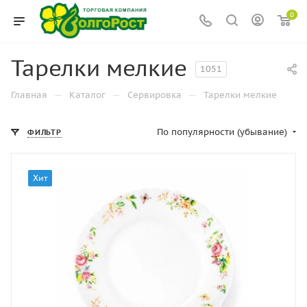
0
Тарелки мелкие
1051
—
—
—
Главная
Каталог
Сервировка
Тарелки мелкие
По популярности (убывание)
ФИЛЬТР
Хит