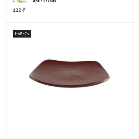
Арт. : 377805
Мало
122
₽
HoReCa