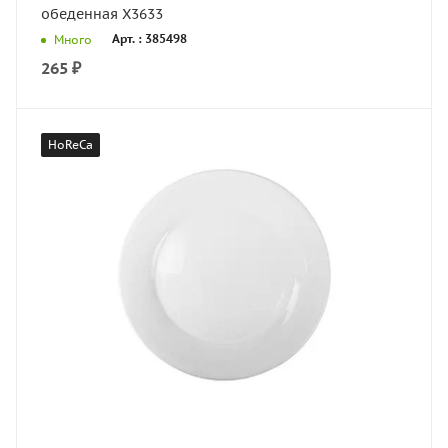
обеденная X3633
Арт. : 385498
Много
265
₽
HoReCa