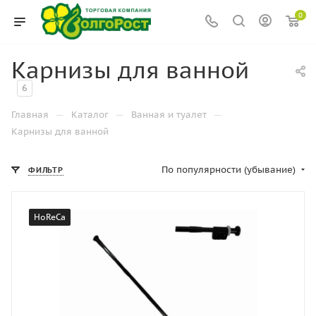
0
Карнизы для ванной
6
—
—
—
Главная
Каталог
Ванная и туалет
Карнизы для ванной
По популярности (убывание)
ФИЛЬТР
HoReCa