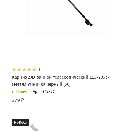
1
Карниз для ванной телескопический 115-205см
металл Умничка черный (30)
Арт. : 342755
Много
579
₽
HoReCa