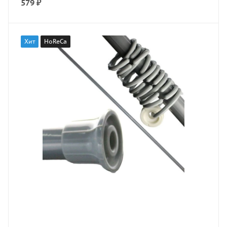
579
₽
Хит
HoReCa