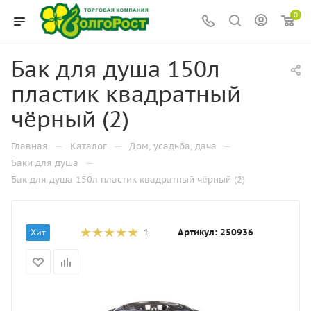
0
Бак для душа 150л
пластик квадратный
чёрный (2)
—
—
—
Главная
Каталог
Дом, усадьба, дача
—
Баки для душа
Бак для душа 150л пластик квадратный чёрный (2)
Артикул:
250936
Хит
1