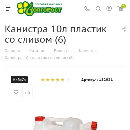
0
Канистра 10л пластик
со сливом (6)
—
—
—
—
Главная
Каталог
Емкости
Канистры
Канистра 10л пластик со сливом (6)
Артикул:
112921
HoReCa
1