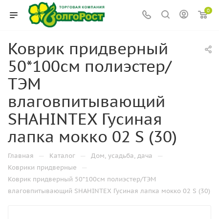
0
Коврик придверный
50*100см полиэстер/
ТЭМ
влаговпитывающий
SHAHINTEX Гусиная
лапка мокко 02 S (30)
—
—
—
Главная
Каталог
Дом, усадьба, дача
—
Коврики придверные
Коврик придверный 50*100см полиэстер/ТЭМ
влаговпитывающий SHAHINTEX Гусиная лапка мокко 02 S (30)