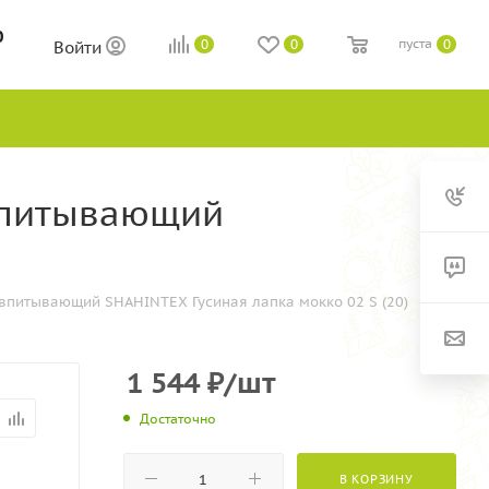
0
пуста
0
0
0
Войти
впитывающий
впитывающий SHAHINTEX Гусиная лапка мокко 02 S (20)
1 544
₽
/шт
Достаточно
В КОРЗИНУ