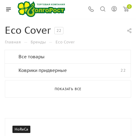
0
Eco Cover
22
—
—
Главная
Бренды
Eco Cover
Все товары
Коврики придверные
22
ПОКАЗАТЬ ВСЕ
HoReCa