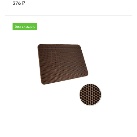
376
₽
Без скидок