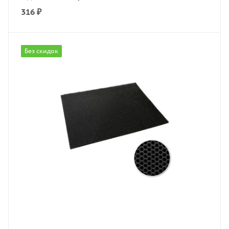
316
₽
Без скидок