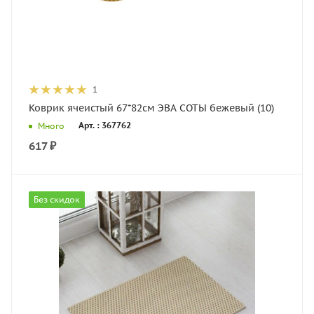
1
Коврик ячеистый 67*82см ЭВА СОТЫ бежевый (10)
Арт. : 367762
Много
617
₽
Без скидок