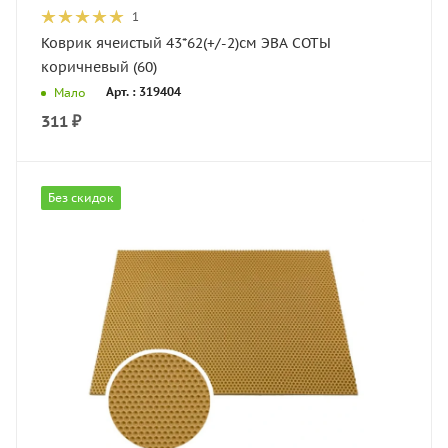
1
Коврик ячеистый 43*62(+/-2)см ЭВА СОТЫ
коричневый (60)
Арт. : 319404
Мало
311
₽
Без скидок