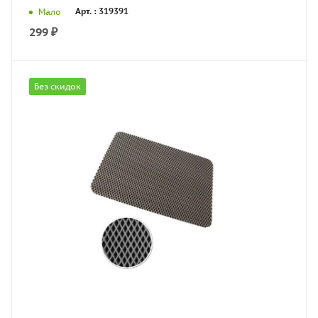
Арт. : 319391
Мало
299
₽
Без скидок