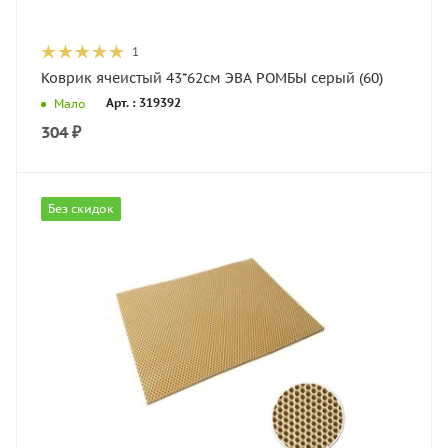
1
Коврик ячеистый 43*62см ЭВА РОМБЫ серый (60)
Арт. : 319392
Мало
304
₽
Без скидок