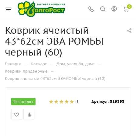
0
Коврик ячеистый
43*62см ЭВА РОМБЫ
черный (60)
—
—
—
Главная
Каталог
Дом, усадьба, дача
—
Коврики придверные
Коврик ячеистый 43*62см ЭВА РОМБЫ черный (60)
Артикул:
319393
Без скидок
1