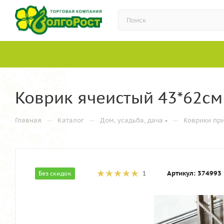
Коврик ячеистый 43*62см
—
—
—
Главная
Каталог
Дом, усадьба, дача
Коврики пр
Артикул:
374993
Без скидок
1