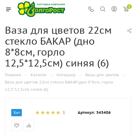
0
Ваза для цветов 22см
стекло БАКАР (дно
8*8см, горло
12,5*12,5см) синяя (6)
—
—
—
—
Главная
Каталог
Интерьер
Вазы для цветов
Ваза для цветов 22см стекло БАКАР (дно 8*8см, горло
12,5*12,5см) синяя (6)
Артикул:
343406
Хит
1