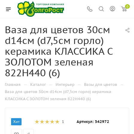
0
Ваза для цветов 30см
d14см (d7,5см горло)
керамика КЛАССИКА С
ЗОЛОТОМ зеленая
822H440 (6)
—
—
—
—
Главная
Каталог
Интерьер
Вазы для цветов
Ваза для цветов 30см d14см (d7,5см горло) керамика
КЛАССИКА С ЗОЛОТОМ зеленая 822H440 (6)
Артикул:
342972
Хит
1