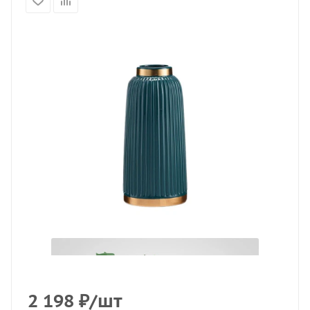
2 198
₽
/шт