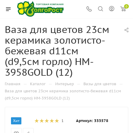
0
Ваза для цветов 23см
керамика золотисто-
бежевая d11см
(d9,5см горло) HM-
3958GОLD (12)
—
—
—
—
Главная
Каталог
Интерьер
Вазы для цветов
Ваза для цветов 23см керамика золотисто-бежевая d11см
(d9,5см горло) HM-3958GОLD (12)
Артикул:
333578
Хит
1