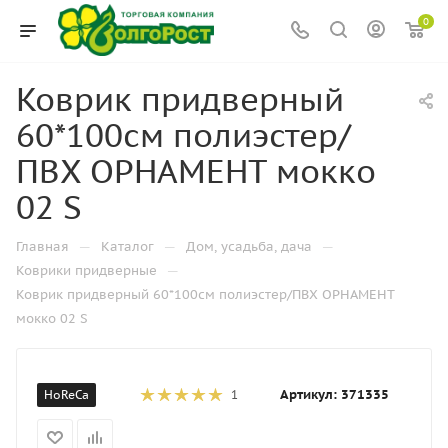
0
Коврик придверный
60*100см полиэстер/
ПВХ ОРНАМЕНТ мокко
02 S
—
—
—
Главная
Каталог
Дом, усадьба, дача
—
Коврики придверные
Коврик придверный 60*100см полиэстер/ПВХ ОРНАМЕНТ
мокко 02 S
Артикул:
371335
HoReCa
1