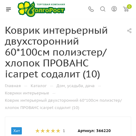
0
Коврик интерьерный
двухсторонний
60*100см полиэстер/
хлопок ПРОВАНС
icarpet содалит (10)
—
—
—
Главная
Каталог
Дом, усадьба, дача
—
Коврики интерьерные
Коврик интерьерный двухсторонний 60*100см полиэстер/
хлопок ПРОВАНС icarpet содалит (10)
Артикул:
366220
Хит
1