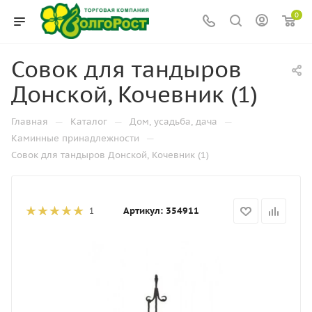
0
Совок для тандыров
Донской, Кочевник (1)
—
—
—
Главная
Каталог
Дом, усадьба, дача
—
Каминные принадлежности
Совок для тандыров Донской, Кочевник (1)
Артикул:
354911
1