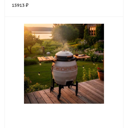
15913
₽