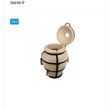
30690
₽
Хит