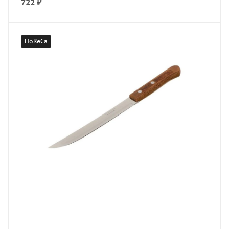
722
₽
HoReCa