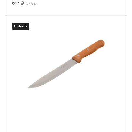
911
₽
378
₽
HoReCa