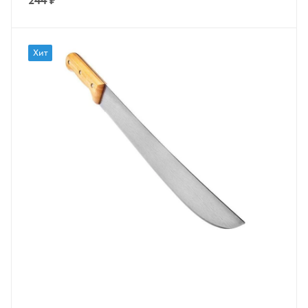
244
₽
Хит