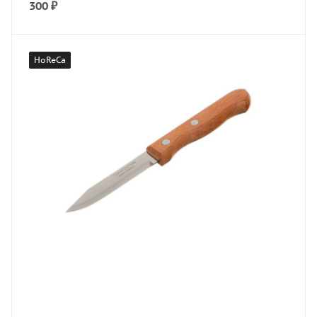
300
₽
HoReCa