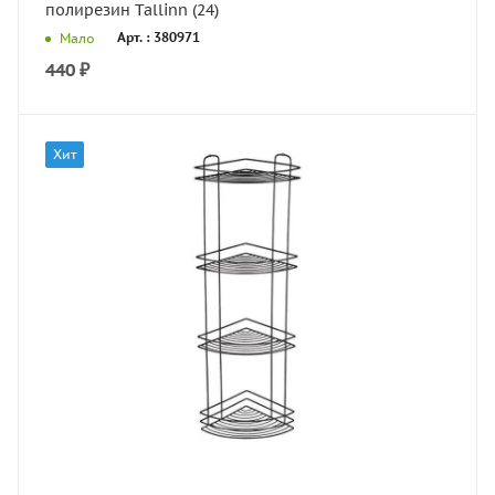
полирезин Tallinn (24)
Арт. : 380971
Мало
440
₽
Хит