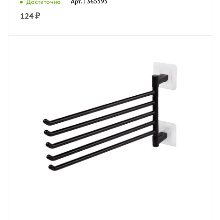
Арт. : 365595
Достаточно
124
₽