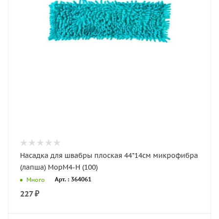
Насадка для швабры плоская 44*14см микрофибра
(лапша) MopM4-H (100)
Арт. : 364061
Много
227
₽