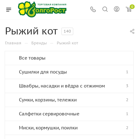
0
Рыжий кот
140
—
—
Главная
Бренды
Рыжий кот
Все товары
Сушилки для посуды
1
Швабры, насадки и вёдра с отжимом
3
Сумки, корзины, тележки
2
Салфетки сервировочные
1
Миски, кормушки, поилки
2