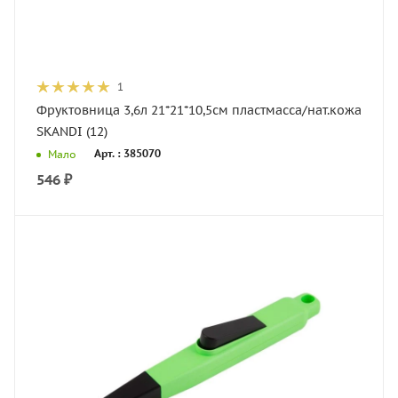
1
Фруктовница 3,6л 21*21*10,5см пластмасса/нат.кожа
SKANDI (12)
Арт. : 385070
Мало
546
₽