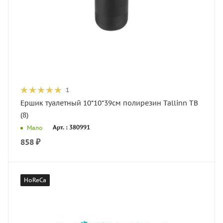
1
Ершик туалетный 10*10*39см полирезин Tallinn TB
(8)
Арт. : 380991
Мало
858
₽
HoReCa