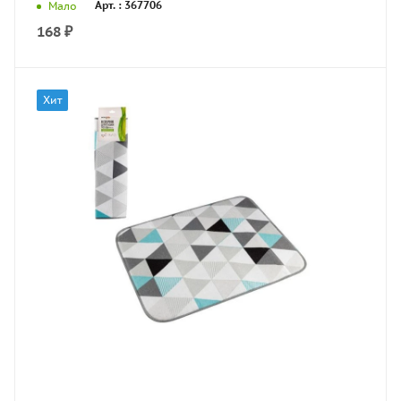
Арт. : 367706
Мало
168
₽
Хит