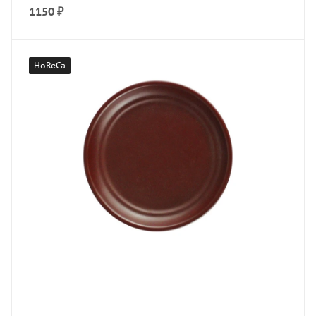
1150
₽
HoReCa