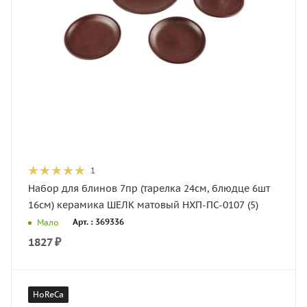
1
Набор для блинов 7пр (тарелка 24см, блюдце 6шт
16см) керамика ШЕЛК матовый НХП-ПС-0107 (5)
Арт. : 369336
Мало
1827
₽
HoReCa