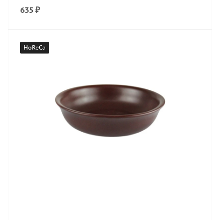
635
₽
HoReCa