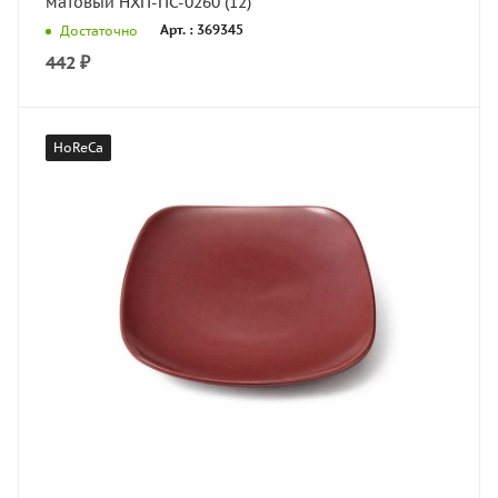
матовый НХП-ПС-0260 (12)
Арт. : 369345
Достаточно
442
₽
HoReCa