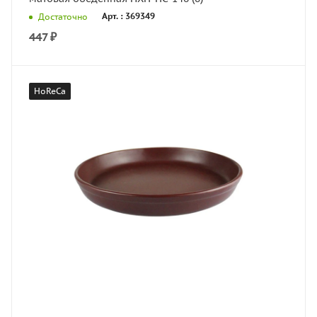
Арт. : 369349
Достаточно
447
₽
HoReCa