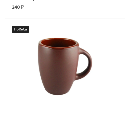
240
₽
HoReCa