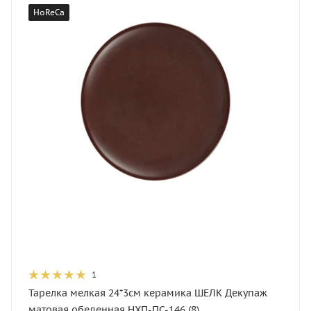
HoReCa
1
Тарелка мелкая 24*3см керамика ШЕЛК Декупаж
матовая обеденная НХП-ПС-146 (8)