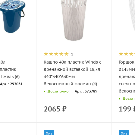
1
20л
Кашпо 40л пластик Winds с
Горшок 
 пластик
дренажной вставкой 18,7л
d145мм
 Гжель (6)
340*340*630мм
дренаж
белоснежный жасмин (4)
съем.п
Арт. : 292031
белосн
Арт. : 373789
Достаточно
Доста
2065
₽
199
Хит
Хит