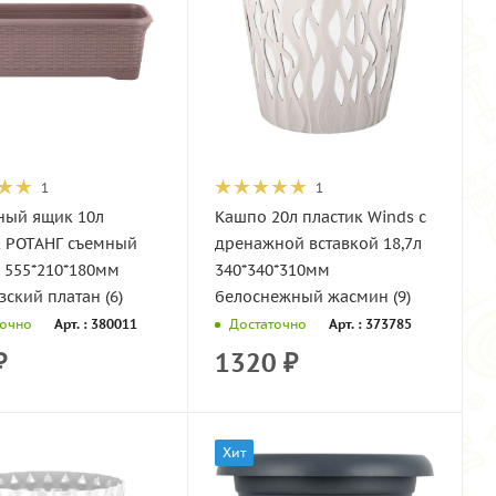
1
1
ный ящик 10л
Кашпо 20л пластик Winds с
к РОТАНГ съемный
дренажной вставкой 18,7л
 555*210*180мм
340*340*310мм
ский платан (6)
белоснежный жасмин (9)
Арт. : 380011
Арт. : 373785
точно
Достаточно
₽
1320
₽
Хит