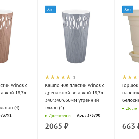
Хит
Хит
1
стик Winds с
Кашпо 40л пластик Winds с
Горшок 
авкой 18,7л
дренажной вставкой 18,7л
пласти
м
340*340*630мм утренний
белосн
латан (4)
туман (4)
Доста
 373791
Арт. : 373790
Достаточно
2065
₽
663