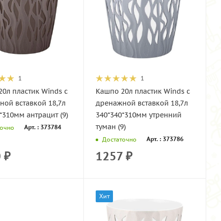
1
1
0л пластик Winds с
Кашпо 20л пластик Winds с
ной вставкой 18,7л
дренажной вставкой 18,7л
*310мм антрацит (9)
340*340*310мм утренний
туман (9)
Арт. : 373784
точно
Арт. : 373786
Достаточно
0
₽
1257
₽
Хит