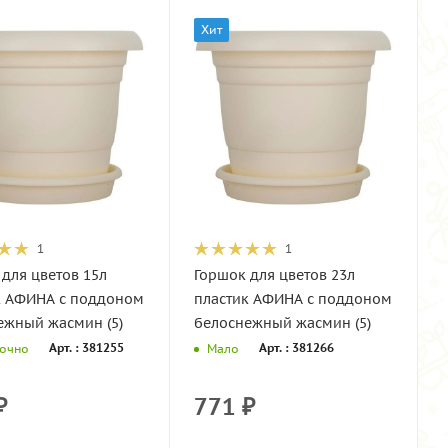
Хит
1
1
для цветов 15л
Горшок для цветов 23л
к АФИНА c поддоном
пластик АФИНА с поддоном
ежный жасмин (5)
белоснежный жасмин (5)
Арт. : 381255
Арт. : 381266
точно
Мало
₽
771
₽