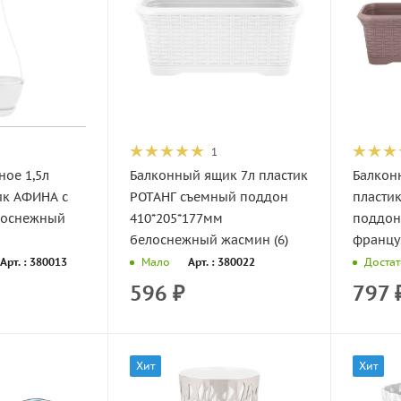
1
ое 1,5л
Балконный ящик 7л пластик
Балкон
ик АФИНА c
РОТАНГ съемный поддон
пласти
лоснежный
410*205*177мм
поддон
белоснежный жасмин (6)
француз
Арт. : 380013
Арт. : 380022
Мало
Доста
596
₽
797
Хит
Хит