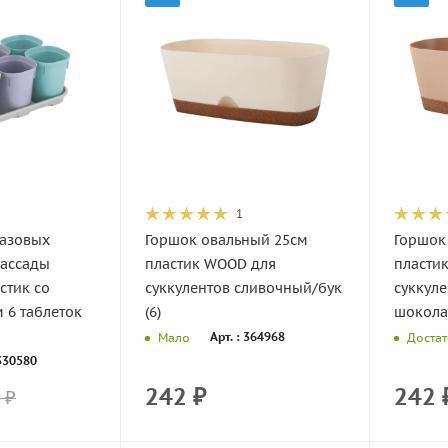
1
азовых
Горшок овальный 25см
Горшок
рассады
пластик WOOD для
пласти
стик со
суккулентов сливочный/бук
суккул
 6 таблеток
(6)
шоколад
Арт. : 364968
Мало
Доста
 330580
242
₽
242
₽