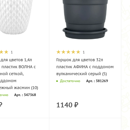
1
1
для цветов 1,4л
Горшок для цветов 32л
 пластик ВОЛНА с
пластик АФИНА c поддоном
ной сеткой,
вулканический серый (5)
оддоном
Арт. : 381269
Достаточно
ежный жасмин (10)
Арт. : 347368
точно
₽
1140
₽