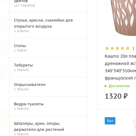
цветов
167 ТОВАРОВ
Стулья, кресла, скамейки для
открытого воздуха
3 ТОВАРА
Столы
1
1 ТОВАР
Кашпо 20л пла
дренажной вст
Табуреты
340*340*310м
2 ТОВАРА
французский п
Опрыскиватели
Достаточно
2 ТОВАРА
1320
₽
Ведра-туалеты
4 ТОВАРА
Хит
Шпалеры, арки, опоры,
держатели для растений
3 ТОВАРА