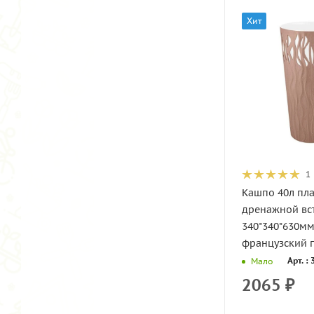
Хит
1
Кашпо 40л пла
дренажной вст
340*340*630м
французский п
Арт. :
Мало
2065
₽