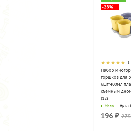
-28%
1
Набор многор
горшков для 
6шт*400мл пла
съемным дном
(12)
Арт. :
Мало
196
₽
275