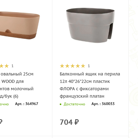
1
1
 овальный 25см
Балконный ящик на перила
к WOOD для
12л 40*26*22см пластик
ентов молочный
ФЛОРА с фиксаторами
/бук (6)
французский платан
Арт. : 364967
Арт. : 360033
точно
Достаточно
₽
704
₽