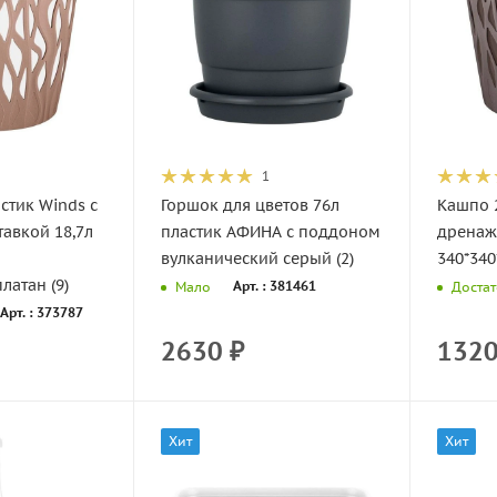
1
стик Winds с
Горшок для цветов 76л
Кашпо 2
авкой 18,7л
пластик АФИНА с поддоном
дренаж
м
вулканический серый (2)
340*340
латан (9)
Арт. : 381461
Мало
Доста
Арт. : 373787
2630
₽
132
Хит
Хит