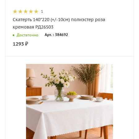
1
Скатерть 140*220 (+/-10см) полиэстер роза
кремовая РД26503
Арт. : 384692
Достаточно
1293
₽