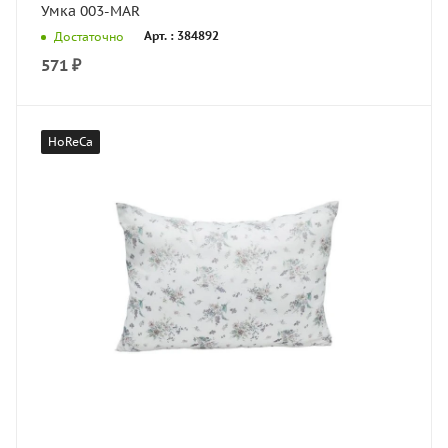
Умка 003-MAR
Арт. : 384892
Достаточно
571
₽
HoReCa