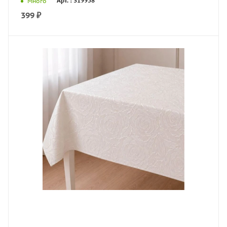
Арт. : 319958
Много
399
₽