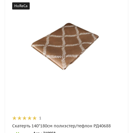
HoReCa
1
Скатерть 140*180см полиэстер/тефлон РД40688