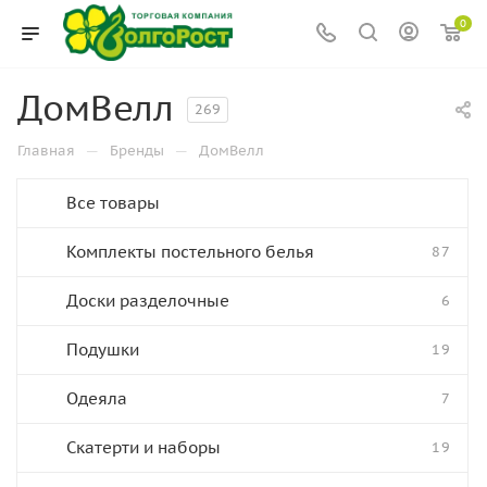
0
ДомВелл
269
—
—
Главная
Бренды
ДомВелл
Все товары
Комплекты постельного белья
87
Доски разделочные
6
Подушки
19
Одеяла
7
Скатерти и наборы
19