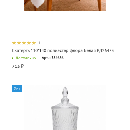
1
Скатерть 110*140 полиэстер флора белая РД26473
Арт. : 384686
Достаточно
713
₽
Хит