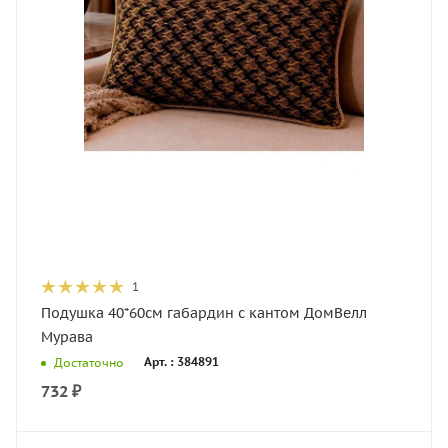
1
Подушка 40*60см габардин с кантом ДомВелл
Мурава
Арт. : 384891
Достаточно
732
₽