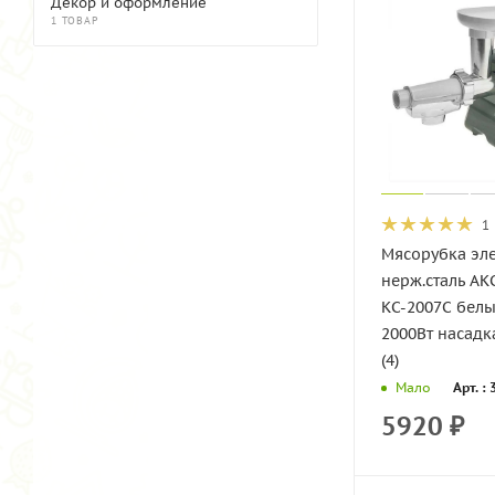
Декор и оформление
1 ТОВАР
1
Мясорубка эл
нерж.сталь А
КС-2007С белы
2000Вт насадк
(4)
Арт. :
Мало
5920
₽