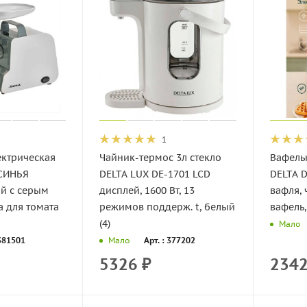
1
ектрическая
Чайник-термос 3л стекло
Вафель
КСИНЬЯ
DЕLTA LUX DE-1701 LCD
DELTA D
й с серым
дисплей, 1600 Вт, 13
вафля, 
а для томата
режимов поддерж. t, белый
вафель,
(4)
Мало
 381501
Арт. : 377202
Мало
5326
₽
234