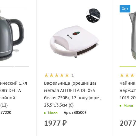
Хит
1
ический 1,7л
Вафельница (орешница)
Чайник 
00Вт DELTA
металл АП DELTA DL-055
нерж.ст
двойной
белая 750Вт, 12 полуформ,
1015 20
(12)
23,5*13,5см (6)
Мало
 377220
Арт. : 305003
Мало
1977
₽
207