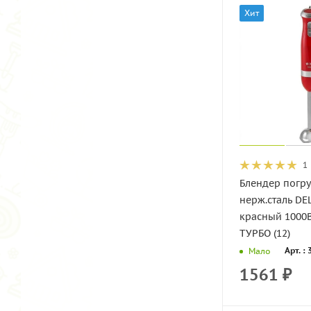
Хит
1
Блендер погр
нерж.сталь DE
красный 1000В
ТУРБО (12)
Арт. :
Мало
1561
₽