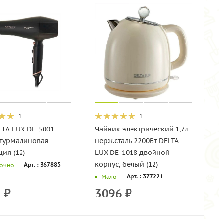
1
1
LTA LUX DE-5001
Чайник электрический 1,7л
 турмалиновая
нерж.сталь 2200Вт DELTA
ия (12)
LUX DE-1018 двойной
корпус, белый (12)
Арт. : 367885
точно
Арт. : 377221
Мало
3
₽
3096
₽