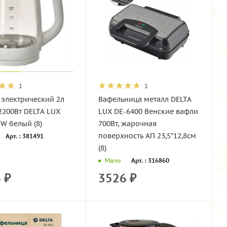
1
1
 электрический 2л
Вафельница металл DELTA
2200Вт DELTA LUX
LUX DE-6400 Венские вафли
W белый (8)
700Вт, жарочная
поверхность АП 23,5*12,8см
Арт. : 381491
(8)
Арт. : 316860
Мало
6
₽
3526
₽