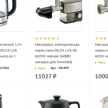
1
ический 1,7л
Мясорубка электрическая
Мясору
 DELTA LUX
нерж.сталь DELTA LUX DE-
нерж.ст
нагр.эл-т
602MS черная 3600Вт
602M че
насадка для томата(4)
Мало
 367868
Арт. : 381499
Мало
11027
₽
100