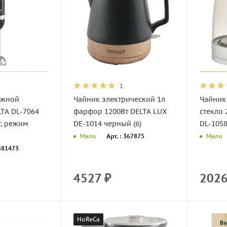
1
ужной
Чайник электрический 1л
Чайник
LTA DL-7064
фарфор 1200Вт DELTA LUX
стекло 
т, режим
DE-1014 черный (6)
DL-1058
Арт. : 367875
Мало
Мало
 381473
4527
₽
202
HoReCa