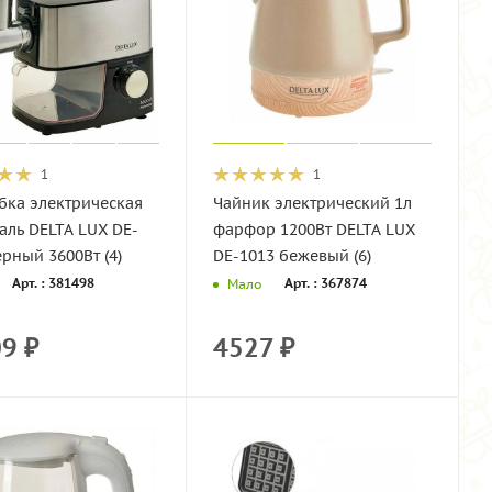
1
1
бка электрическая
Чайник электрический 1л
аль DELTA LUX DE-
фарфор 1200Вт DELTA LUX
рный 3600Вт (4)
DE-1013 бежевый (6)
Арт. : 381498
Арт. : 367874
Мало
09
₽
4527
₽