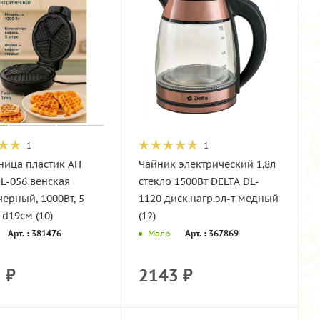
1
1
ница пластик АП
Чайник электрический 1,8л
L-056 венская
стекло 1500Вт DELTA DL-
черный, 1000Вт, 5
1120 диск.нагр.эл-т медный
 d19см (10)
(12)
Арт. : 381476
Арт. : 367869
Мало
2
₽
2143
₽