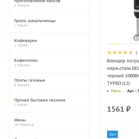
приготовления кексов
3 ТОВАРА
Грили, шашлычницы
1 ТОВАР
Кофеварки
1 ТОВАР
1
Кофемолки
Блендер погр
2 ТОВАРА
нерж.сталь DE
черный 1000В
Плиты газовые
ТУРБО (12)
3 ТОВАРА
Арт. :
Мало
Прочая бытовая техника
1 ТОВАР
1561
₽
Фены
10 ТОВАРОВ
Хит