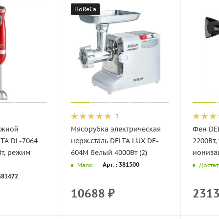
HoReCa
1
ужной
Мясорубка электрическая
Фен DE
LTA DL-7064
нерж.сталь DELTA LUX DE-
2200Вт,
т, режим
604M белый 4000Вт (2)
ионизац
Арт. : 381500
Мало
Доста
 381472
10688
₽
231