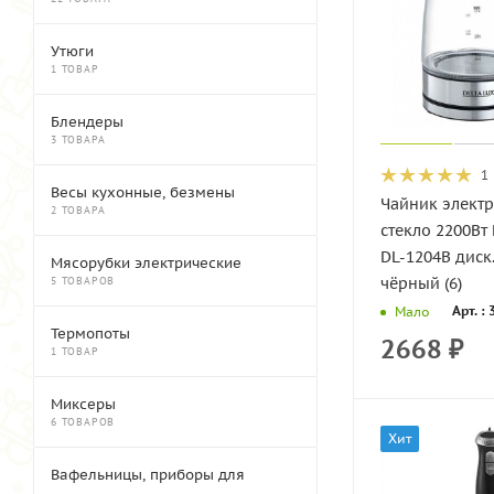
Утюги
1 ТОВАР
Блендеры
3 ТОВАРА
1
Весы кухонные, безмены
Чайник электр
2 ТОВАРА
стекло 2200Вт
DL-1204В диск.
Мясорубки электрические
чёрный (6)
5 ТОВАРОВ
Арт. :
Мало
Термопоты
2668
₽
1 ТОВАР
Миксеры
6 ТОВАРОВ
Хит
Вафельницы, приборы для