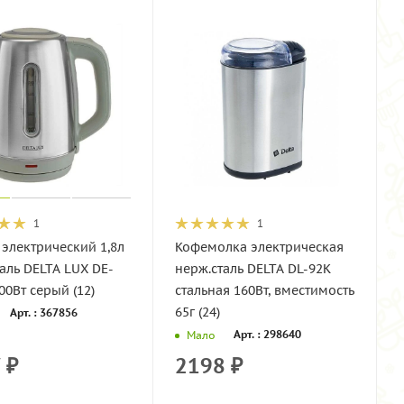
1
1
электрический 1,8л
Кофемолка электрическая
аль DELTA LUX DE-
нерж.сталь DELTA DL-92К
00Вт серый (12)
стальная 160Вт, вместимость
65г (24)
Арт. : 367856
Арт. : 298640
Мало
7
₽
2198
₽