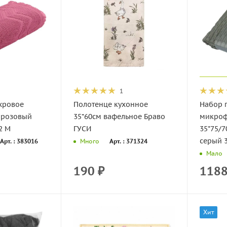
1
хровое
Полотенце кухонное
Набор 
 розовый
35*60см вафельное Браво
микроф
2 M
ГУСИ
35*75/
серый 
Арт. : 383016
Арт. : 371324
Много
Мало
190
₽
118
Хит