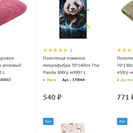
1
хровое
Полотенце пляжное
Полоте
н розовый
микрофибра 70*140см The
70*130
2 L
Panda 300гр м0997 L
450гр м
 383015
Арт. : 370044
Мало
Доста
540
₽
771
Хит
Хит