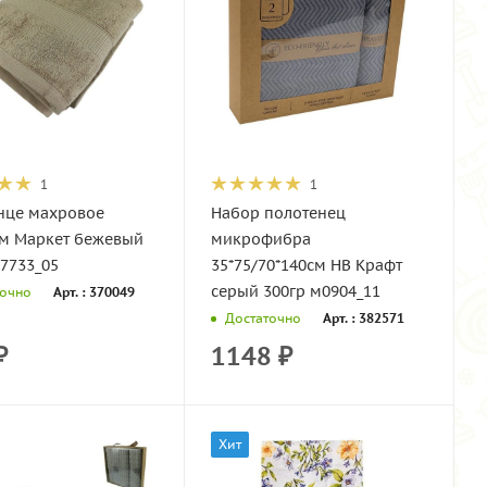
1
1
нце махровое
Набор полотенец
см Маркет бежевый
микрофибра
7733_05
35*75/70*140см НВ Крафт
серый 300гр м0904_11
Арт. : 370049
точно
Арт. : 382571
Достаточно
₽
1148
₽
Хит