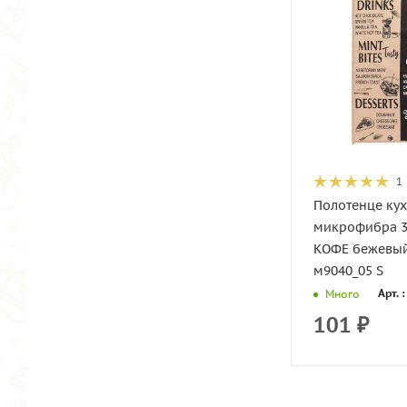
1
Полотенце ку
микрофибра 3
КОФЕ бежевый 300гр
м9040_05 S
Арт. 
Много
101
₽