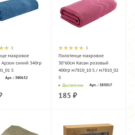
1
1
нце махровое
Полотенце махровое
 Арзон синий 340гр
30*60см Касан розовый
1_01 S
400гр м7810_10 S / м7810_02
S
Арт. : 380632
Арт. : 383017
Достаточно
₽
185
₽