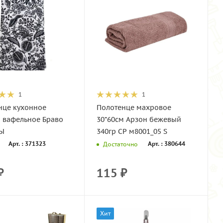
1
1
нце кухонное
Полотенце махровое
м вафельное Браво
30*60см Арзон бежевый
Ы
340гр СР м8001_05 S
Арт. : 371323
Арт. : 380644
Достаточно
₽
115
₽
Хит