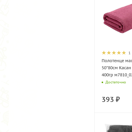
1
Полотенце ма
50*80см Касан
400гр м7810_0
Достаточно
393
₽