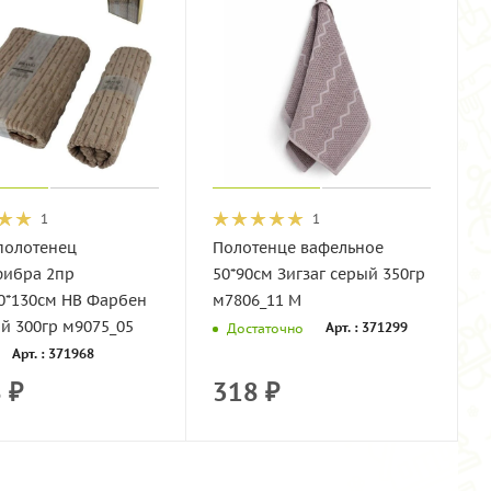
1
1
полотенец
Полотенце вафельное
ибра 2пр
50*90см Зигзаг серый 350гр
70*130см НВ Фарбен
м7806_11 M
й 300гр м9075_05
Арт. : 371299
Достаточно
Арт. : 371968
8
₽
318
₽