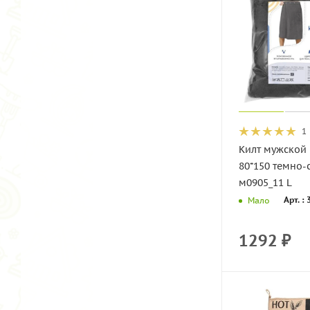
1
Килт мужской
80*150 темно-
м0905_11 L
Арт. :
Мало
1292
₽