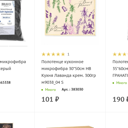
1
 микрофибра
Полотенце кухонное
Полоте
серый
микрофибра 30*50см НВ
35*60с
Кухня Лаванда крем. 300гр
ГРАНАТ
м9038_04 S
 365338
Много
Арт. : 383030
Много
101
₽
190