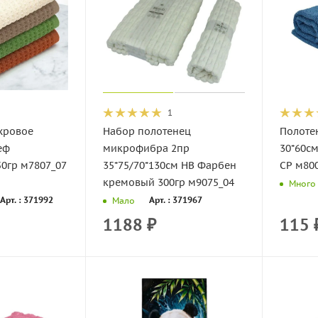
1
хровое
Набор полотенец
Полоте
еф
микрофибра 2пр
30*60см
0гр м7807_07
35*75/70*130см НВ Фарбен
СР м800
кремовый 300гр м9075_04
Много
Арт. : 371992
Арт. : 371967
Мало
1188
₽
115