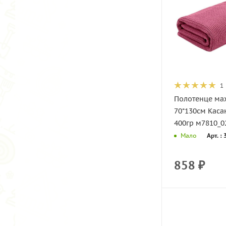
1
Полотенце ма
70*130см Каса
400гр м7810_0
Арт. :
Мало
858
₽