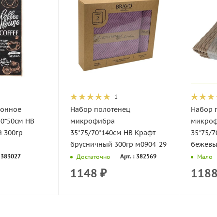
1
хонное
Набор полотенец
Набор 
0*50см НВ
микрофибра
микроф
35*75/70*140см НВ Крафт
35*75/
брусничный 300гр м0904_29
бежевы
: 383027
Арт. : 382569
Достаточно
Мало
1148
₽
118