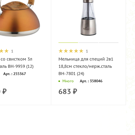
1
1
со свистком 3л
Мельница для специй 2в1
аль BH-9959 (12)
18,8см стекло/нерж.сталь
BH-7801 (24)
Арт. : 255367
Арт. : 358046
Много
0
₽
683
₽