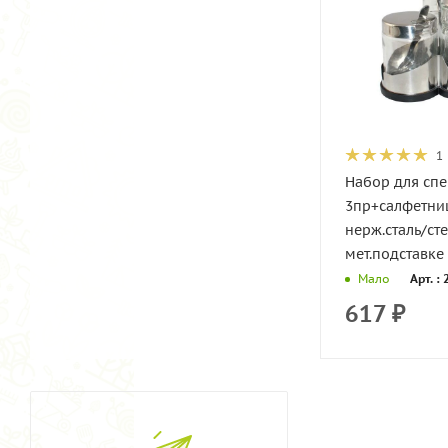
1
Набор для сп
3пр+салфетни
нерж.сталь/ст
мет.подставке 
Арт. :
Мало
617
₽