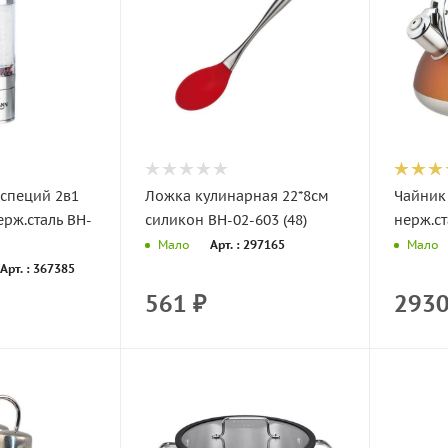
специй 2в1
Ложка кулинарная 22*8см
Чайник 
ерж.сталь BH-
силикон ВН-02-603 (48)
нерж.ст
Арт. : 297165
Мало
Мало
Арт. : 367385
561
₽
293