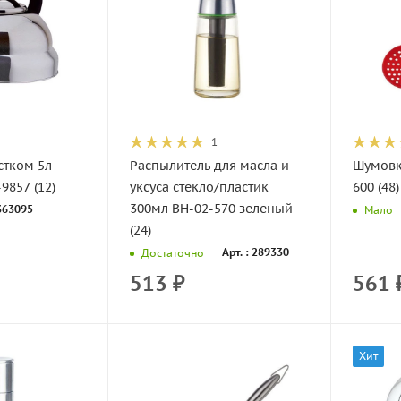
1
стком 5л
Распылитель для масла и
Шумовк
9857 (12)
уксуса стекло/пластик
600 (48)
300мл ВН-02-570 зеленый
 363095
Мало
(24)
Арт. : 289330
Достаточно
513
₽
561
Хит