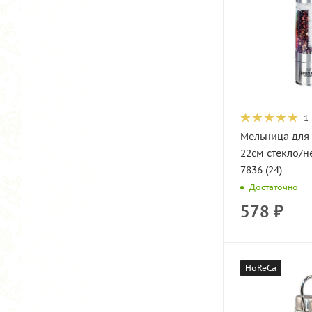
1
Мельница для 
22см стекло/н
7836 (24)
Достаточно
578
₽
HoReCa