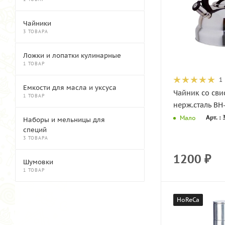
Чайники
3 ТОВАРА
Ложки и лопатки кулинарные
1 ТОВАР
1
Емкости для масла и уксуса
Чайник со сви
1 ТОВАР
нерж.сталь BH-
Арт. :
Мало
Наборы и мельницы для
специй
3 ТОВАРА
1200
₽
Шумовки
1 ТОВАР
HoReCa