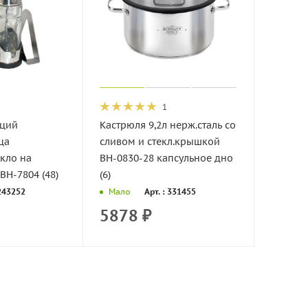
1
еций
Кастрюля 9,2л нерж.сталь со
ца
сливом и стекл.крышкой
екло на
BH-0830-28 капсульное дно
BH-7804 (48)
(6)
 243252
Арт. : 331455
Мало
5878
₽