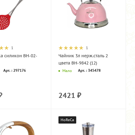
1
1
а силикон ВН-02-
Чайник 3л нерж.сталь 2
цвета BH-9842 (12)
Арт. : 297176
Арт. : 345478
Мало
₽
2421
₽
HoReCa