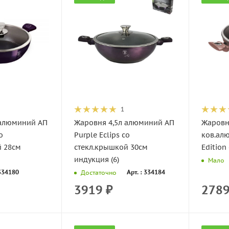
1
 алюминий АП
Жаровня 4,5л алюминий АП
Жаровн
о
Purple Eclips со
ков.ал
й 28см
стекл.крышкой 30см
Edition
индукция (6)
Мало
 334180
Арт. : 334184
Достаточно
3919
₽
278