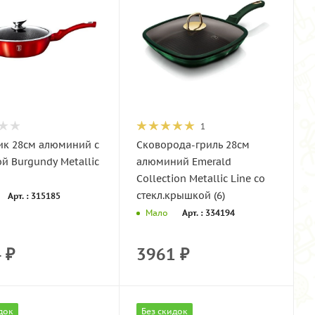
1
ик 28см алюминий с
Сковорода-гриль 28см
й Burgundy Metallic
алюминий Emerald
Collection Metallic Line со
стекл.крышкой (6)
Арт. : 315185
Арт. : 334194
Мало
4
₽
3961
₽
док
Без скидок