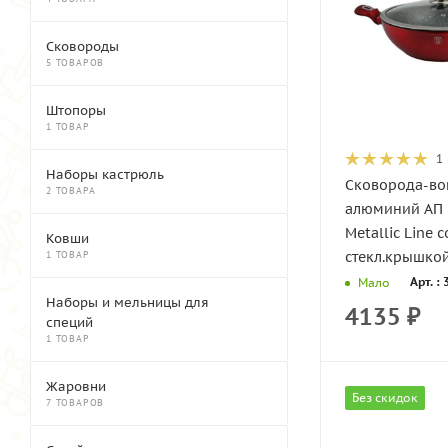
Сковороды
5 ТОВАРОВ
Штопоры
1 ТОВАР
1
Наборы кастрюль
Сковорода-во
2 ТОВАРА
алюминий АП 
Metallic Line с
Ковши
стекл.крышкой
1 ТОВАР
Арт. :
Мало
Наборы и мельницы для
4135
₽
специй
1 ТОВАР
Жаровни
Без скидок
7 ТОВАРОВ