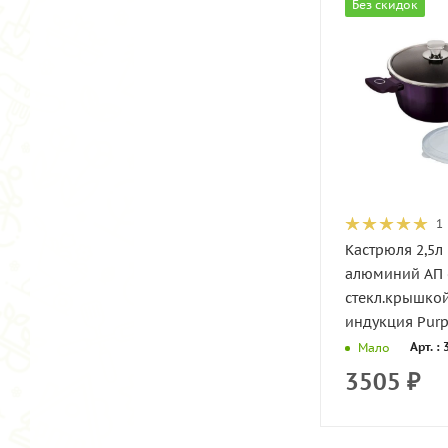
Без скидок
1
Кастрюля 2,5л
алюминий АП 
стекл.крышко
индукция Purpl
Арт. :
Мало
3505
₽