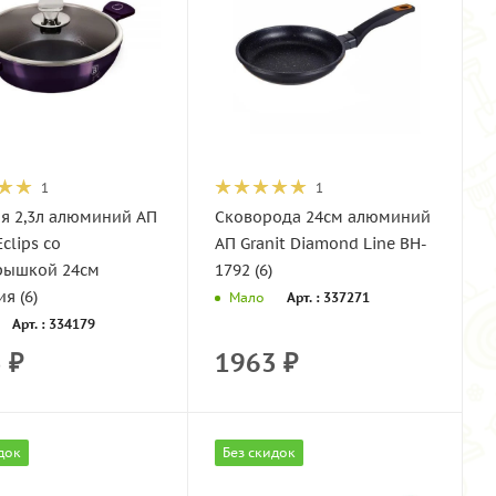
1
1
я 2,3л алюминий АП
Сковорода 24см алюминий
clips со
АП Granit Diamond Line BH-
крышкой 24см
1792 (6)
я (6)
Арт. : 337271
Мало
Арт. : 334179
3
₽
1963
₽
док
Без скидок