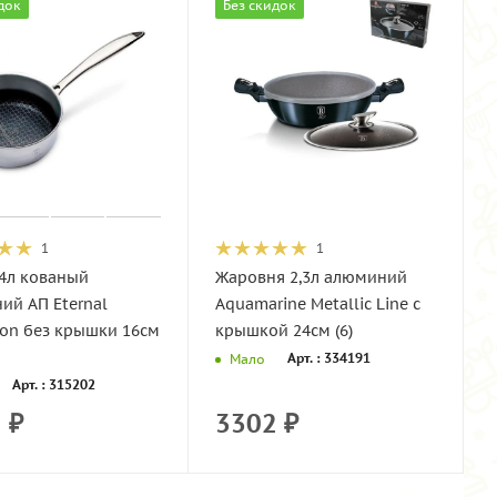
док
Без скидок
1
1
,4л кованый
Жаровня 2,3л алюминий
ий АП Eternal
Aquamarine Metallic Line с
ion без крышки 16см
крышкой 24см (6)
Арт. : 334191
Мало
Арт. : 315202
5
₽
3302
₽