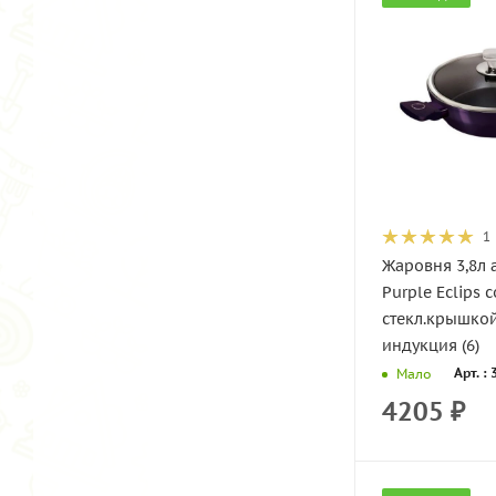
1
Жаровня 3,8л
Purple Eclips с
стекл.крышко
индукция (6)
Арт. :
Мало
4205
₽