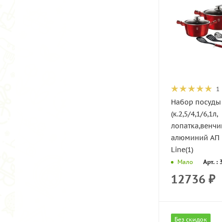
1
Набор посуды
(к.2,5/4,1/6,1л,
лопатка,венчи
алюминий АП 
Line(1)
Арт. :
Мало
12736
₽
Без скидок