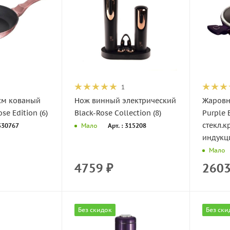
1
см кованый
Нож винный электрический
Жаровн
ний I-Rose Edition (6)
Black-Rose Collection (8)
Purple E
стекл.
 330767
Арт. : 315208
Мало
индукци
Мало
4759
₽
260
Без скидок
Без ски