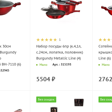
1
к 30см
Набор посуды 6пр (к.4,1л,
Сотейн
Burgundy
с.24см, лопатка, половник)
крышко
о
Burgundy Metallic Line (4)
Line (6)
 BH-7110 (6)
Арт. : 315193
Мало
Мало
 332945
5504
₽
276
Без скидок
Без ски