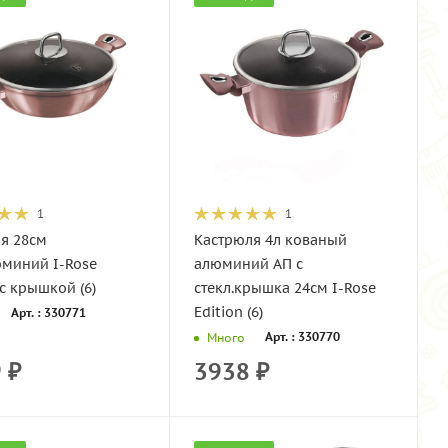
1
1
я 28см
Кастрюля 4л кованый
юминий I-Rose
алюминий АП с
 с крышкой (6)
стекл.крышка 24см I-Rose
Edition (6)
Арт. : 330771
Арт. : 330770
Много
9
₽
3938
₽