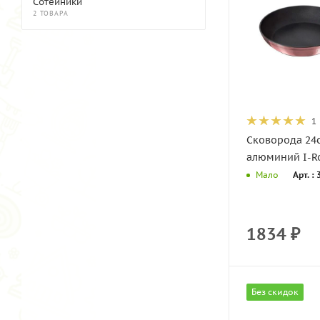
Сотейники
2 ТОВАРА
1
Сковорода 24
алюми
Арт. :
Мало
1834
₽
Без скидок