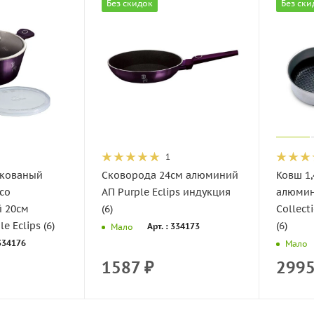
Без скидок
Без ски
1
 кованый
Сковорода 24см алюминий
Ковш 1
со
АП Purple Eclips индукция
алюмин
й 20см
(6)
Collect
e Eclips (6)
(6)
Арт. : 334173
Мало
 334176
Мало
1587
₽
299