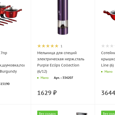
1
 7пр
Мельница для специй
Сотейн
электрическая нерж.сталь
крышко
к,шумовка,половник)
Purple Eclips Collection
Line (6)
Burgundy
(6/12)
Мало
Арт. : 334207
Мало
 315190
1629
₽
364
Без скидок
Без ски