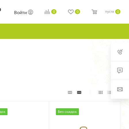
0
пуста
0
0
0
Войти
док
Без скидок