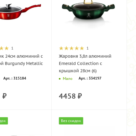
1
1
ик 24см алюминий с
Жаровня 3,8л алюминий
й Burgundy Metallic
Emerald Collection с
крышкой 28см (6)
Арт. : 315184
Арт. : 334197
Мало
2
₽
4458
₽
док
Без скидок