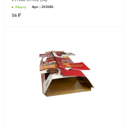
Арт. : 263686
Много
56
₽