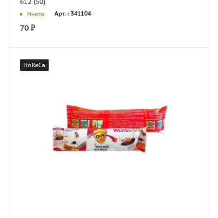
612 (50)
Арт. : 341104
Много
70
₽
HoReCa